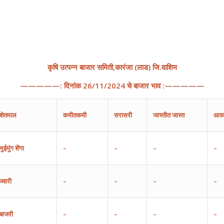
कृषि
उत्पन्न
बाजार
समिती
,
कारंजा
(
लाड
)
जि
.
वाशिम
—————:
दिनांक
2
6/
11
/202
4
चे
बाजार
भाव
:—————
शेतमाल
कमीतकमी
सरासरी
जास्तीत
जास्त
आव
भुईमुंग
शेंगा
–
–
–
–
ज्वारी
–
–
–
–
बाजरी
–
–
–
–