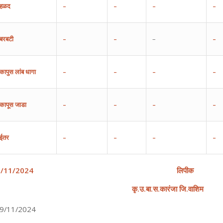
हळद
–
–
–
–
बरबटी
–
–
–
–
कापुस
लांब
धागा
–
–
–
–
कापूस
जाडा
–
–
–
–
ईतर
–
–
–
–
9
/
1
1
/202
4
लिपीक
कृ
.
उ
.
बा
.
स
.
कारंजा
जि
.
वाशिम
9/11/2024