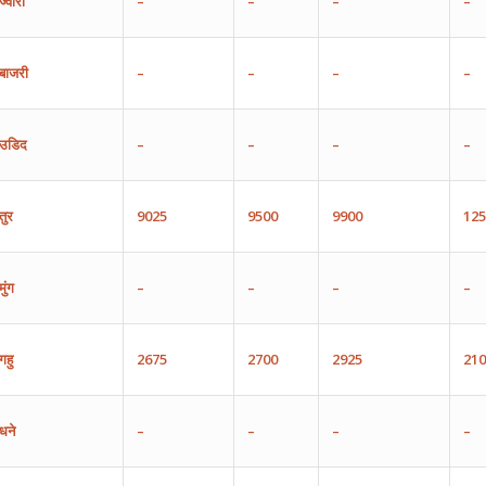
ज्वारी
–
–
–
–
बाजरी
–
–
–
–
उडिद
–
–
–
–
तुर
9025
9500
9900
125
मुंग
–
–
–
–
गहु
2675
2700
2925
210
धने
–
–
–
–