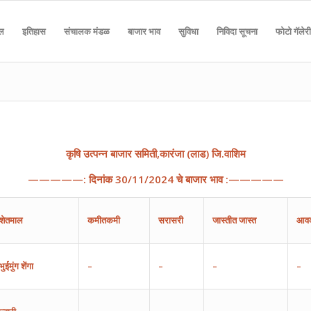
दल
इतिहास
संचालक मंडळ
बाजार भाव
सुविधा
निविदा सूचना
फोटो गॅलेरी
कृषि
उत्पन्न
बाजार
समिती
,
कारंजा
(
लाड
)
जि
.
वाशिम
—————:
दिनांक
30
/
11
/202
4
चे
बाजार
भाव
:—————
शेतमाल
कमीतकमी
सरासरी
जास्तीत
जास्त
आव
भुईमुंग
शेंगा
–
–
–
–