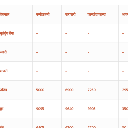
शेतमाल
कमीतकमी
सरासरी
जास्तीत
जास्त
आव
भुईमुंग
शेंगा
–
–
–
–
ज्वारी
–
–
–
–
बाजरी
–
–
–
–
उडिद
5000
6900
7250
295
तुर
9095
9640
9905
350
मुंग
6405
6700
7700
30