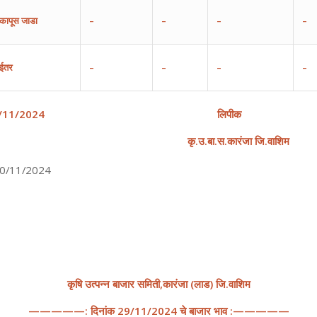
कापूस
जाडा
–
–
–
–
ईतर
–
–
–
–
/
1
1
/202
4
लिपीक
कृ
.
उ
.
बा
.
स
.
कारंजा
जि
.
वाशिम
0/11/2024
कृषि
उत्पन्न
बाजार
समिती
,
कारंजा
(
लाड
)
जि
.
वाशिम
—————:
दिनांक
2
9
/
11
/202
4
चे
बाजार
भाव
:—————