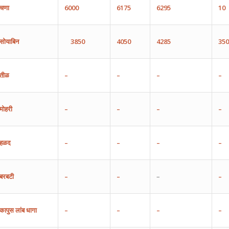
चणा
6000
6175
6295
10
सोयाबिन
3850
4050
4285
350
तीळ
–
–
–
–
मोहरी
–
–
–
–
हळद
–
–
–
–
बरबटी
–
–
–
–
कापुस
लांब
धागा
–
–
–
–