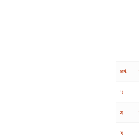
अ
.
नं
.
1)
2)
3)