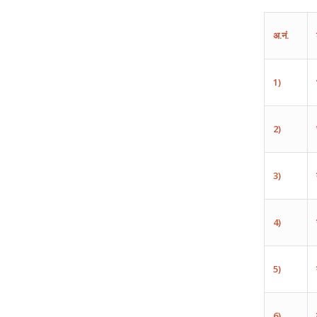
अ
.
नं
.
1)
2)
3)
4)
5)
6)