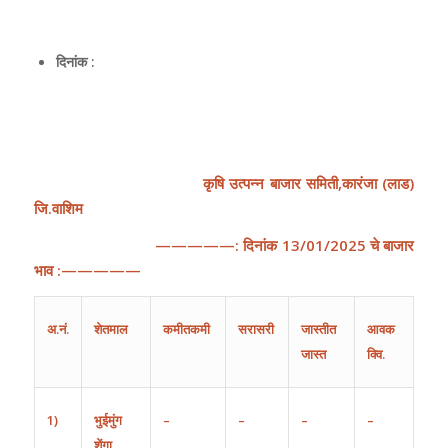
दिनांक :
कृषि
उत्पन्न
बाजार
समिती
,
कारंजा
(
लाड
)
जि
.
वाशिम
—————:
दिनांक
13
/
01
/202
5
चे
बाजार
भाव
:—————
अ
.
नं
.
शेतमाल
कमीतकमी
सरासरी
जास्तीत
आवक
जास्त
क्वि.
1)
भुईमुंग
–
–
–
–
शेंगा