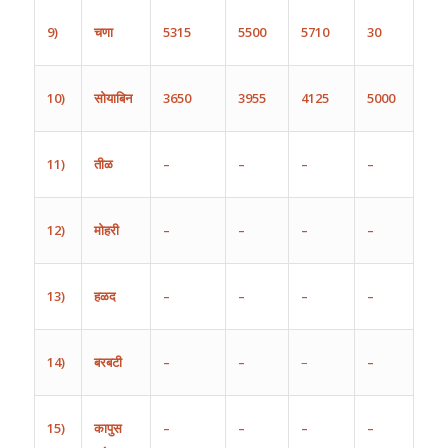
9)
चणा
5315
5500
5710
30
10)
सोयाबिन
3650
3955
4125
5000
11)
तीळ
–
–
–
–
12)
मोहरी
–
–
–
–
13)
हळद
–
–
–
–
14)
बरबटी
–
–
–
–
15)
कापुस
–
–
–
–