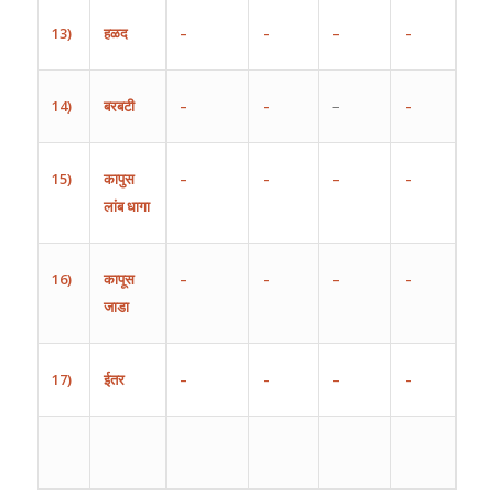
13)
हळद
–
–
–
–
14)
बरबटी
–
–
–
–
15)
कापुस
–
–
–
–
लांब
धागा
16)
कापूस
–
–
–
–
जाडा
17)
ईतर
–
–
–
–