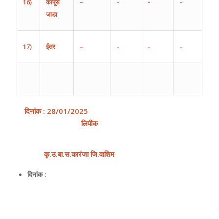
16)
कापूस
–
–
–
–
जाडा
17)
ईतर
–
–
–
–
दिनांक
:
28
/0
1
/202
5
लिपीक
कृ
.
उ
.
बा
.
स
.
कारंजा
जि
.
वाशिम
दिनांक :