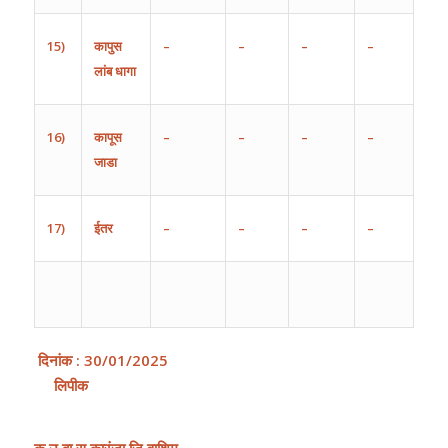
15)
कापुस
–
–
–
–
लांब
धागा
16)
कापूस
–
–
–
–
जाडा
17)
ईतर
–
–
–
–
दिनांक
:
30
/0
1
/202
5
लिपीक
कृ
.
उ
.
बा
.
स
.
कारंजा
जि
.
वाशिम