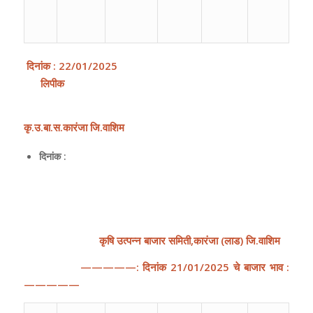
दिनांक
:
22
/0
1
/202
5
लिपीक
कृ
.उ.बा.स.कारंजा जि.वाशिम
दिनांक :
कृषि
उत्पन्न
बाजार
समिती
,
कारंजा
(
लाड
)
जि
.
वाशिम
—————:
दिनांक
21
/
01
/202
5
चे
बाजार
भाव
:
—————