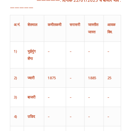
—————:
दिनांक
22
/
01
/202
5
चे
बाजार
भाव
:
—————
अ
.
नं
.
शेतमाल
कमीतकमी
सरासरी
जास्तीत
आवक
जास्त
क्वि.
1)
भुईमुंग
–
–
–
–
शेंगा
2)
ज्वारी
1875
–
1885
25
3)
बाजरी
–
–
–
–
4)
उडिद
–
–
–
–