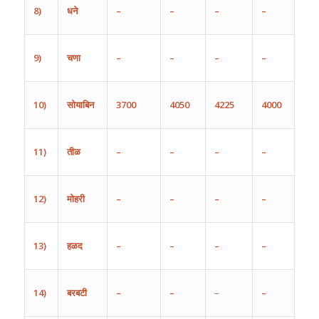
8)
धने
–
–
–
–
9)
चणा
–
–
–
–
10)
सोयाबिन
3700
4050
4225
4000
11)
तीळ
–
–
–
–
12)
मोहरी
–
–
–
–
13)
हळद
–
–
–
–
14)
बरबटी
–
–
–
–