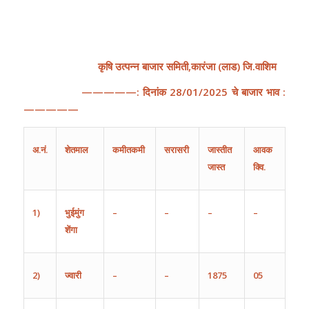
कृषि
उत्पन्न
बाजार
समिती
,
कारंजा
(
लाड
)
जि
.
वाशिम
—————:
दिनांक
2
8/
01
/202
5
चे
बाजार
भाव
:
—————
अ
.
नं
.
शेतमाल
कमीतकमी
सरासरी
जास्तीत
आवक
जास्त
क्वि.
1)
भुईमुंग
–
–
–
–
शेंगा
2)
ज्वारी
–
–
1875
05