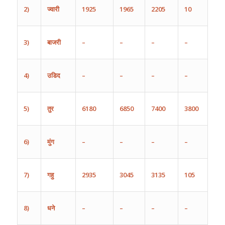
2)
ज्वारी
1925
1965
2205
10
3)
बाजरी
–
–
–
–
4)
उडिद
–
–
–
–
5)
तुर
6180
6850
7400
3800
6)
मुंग
–
–
–
–
7)
गहु
2935
3045
3135
105
8)
धने
–
–
–
–