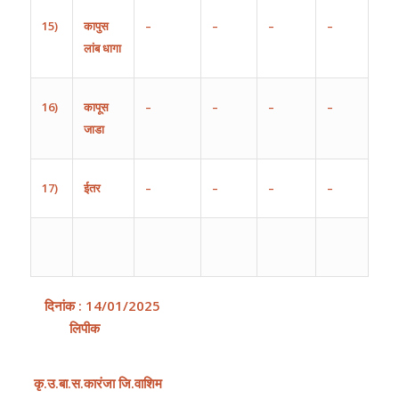
15)
कापुस
–
–
–
–
लांब
धागा
16)
कापूस
–
–
–
–
जाडा
17)
ईतर
–
–
–
–
दिनांक
:
14
/0
1
/202
5
लिपीक
कृ
.
उ
.
बा
.
स
.
कारंजा
जि
.
वाशिम