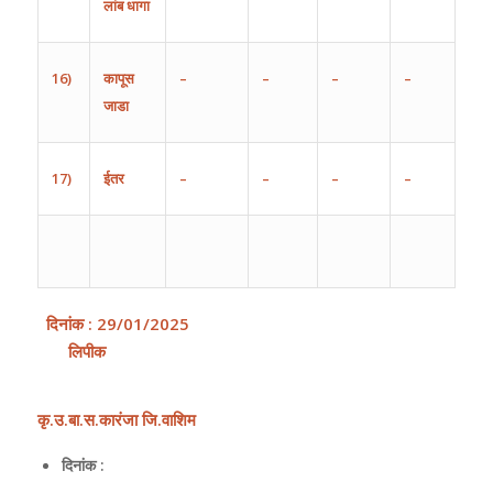
लांब
धागा
16)
कापूस
–
–
–
–
जाडा
17)
ईतर
–
–
–
–
दिनांक
:
29
/0
1
/202
5
लिपीक
कृ
.
उ
.
बा
.
स
.
कारंजा
जि
.
वाशिम
दिनांक :