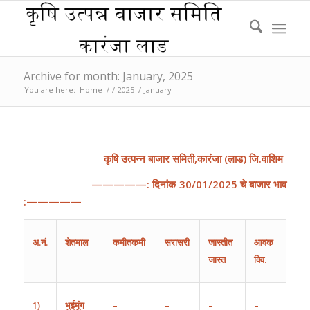
Archive for month: January, 2025
You are here:
Home
/
/
2025
/
January
कृषि
उत्पन्न
बाजार
समिती
,
कारंजा
(
लाड
)
जि
.
वाशिम
—————:
दिनांक
30/
01
/202
5
चे
बाजार
भाव
:—————
अ
.
नं
.
शेतमाल
कमीतकमी
सरासरी
जास्तीत
आवक
जास्त
क्वि.
1)
भुईमुंग
–
–
–
–