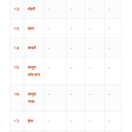
12)
मोहरी
–
–
–
–
13)
हळद
–
–
–
–
14)
बरबटी
–
–
–
–
15)
कापुस
–
–
–
–
लांब
धागा
16)
कापूस
–
–
–
–
जाडा
17)
ईतर
–
–
–
–