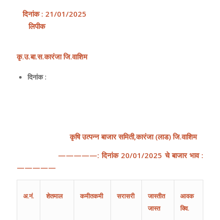
दिनांक
:
21
/0
1
/202
5
लिपीक
कृ
.
उ
.
बा
.
स
.
कारंजा
जि
.
वाशिम
दिनांक :
कृषि
उत्पन्न
बाजार
समिती
,
कारंजा
(
लाड
)
जि
.
वाशिम
—————:
दिनांक
20
/
01
/202
5
चे
बाजार
भाव
:
—————
अ
.
नं
.
शेतमाल
कमीतकमी
सरासरी
जास्तीत
आवक
जास्त
क्वि.