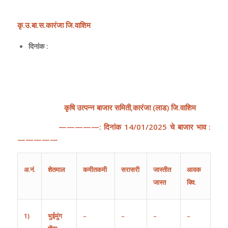
कृ
.
उ
.
बा
.
स
.
कारंजा
जि
.
वाशिम
दिनांक :
कृषि
उत्पन्न
बाजार
समिती
,
कारंजा
(
लाड
)
जि
.
वाशिम
—————:
दिनांक
14
/
01
/202
5
चे
बाजार
भाव
:
—————
अ
.
नं
.
शेतमाल
कमीतकमी
सरासरी
जास्तीत
आवक
जास्त
क्वि.
1)
भुईमुंग
–
–
–
–