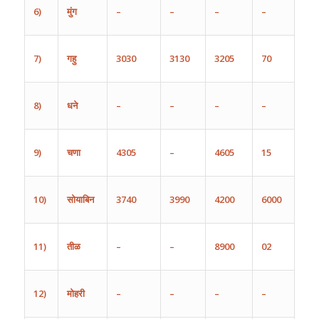
6)
मुंग
–
–
–
–
7)
गहु
3030
3130
3205
70
8)
धने
–
–
–
–
9)
चणा
4305
–
4605
15
10)
सोयाबिन
3740
3990
4200
6000
11)
तीळ
–
–
8900
02
12)
मोहरी
–
–
–
–