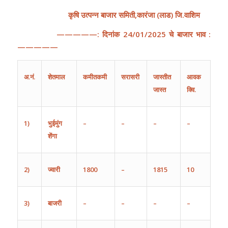
कृषि
उत्पन्न
बाजार
समिती
,
कारंजा
(
लाड
)
जि
.
वाशिम
—————:
दिनांक
24
/
01
/202
5
चे
बाजार
भाव
:
—————
अ
.
नं
.
शेतमाल
कमीतकमी
सरासरी
जास्तीत
आवक
जास्त
क्वि.
1)
भुईमुंग
–
–
–
–
शेंगा
2)
ज्वारी
1800
–
1815
10
3)
बाजरी
–
–
–
–