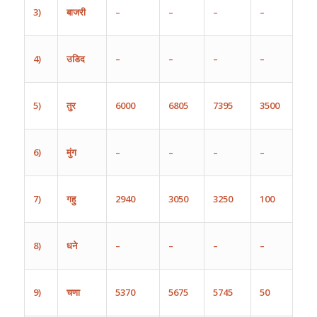
3)
बाजरी
–
–
–
–
4)
उडिद
–
–
–
–
5)
तुर
6000
6805
7395
3500
6)
मुंग
–
–
–
–
7)
गहु
2940
3050
3250
100
8)
धने
–
–
–
–
9)
चणा
5370
5675
5745
50