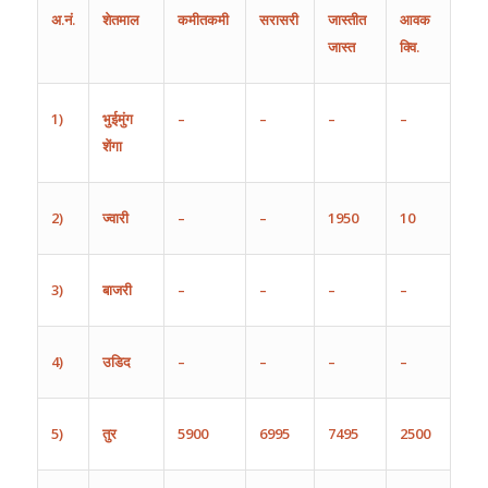
अ
.
नं
.
शेतमाल
कमीतकमी
सरासरी
जास्तीत
आवक
जास्त
क्वि.
1)
भुईमुंग
–
–
–
–
शेंगा
2)
ज्वारी
–
–
1950
10
3)
बाजरी
–
–
–
–
4)
उडिद
–
–
–
–
5)
तुर
5900
6995
7495
2500