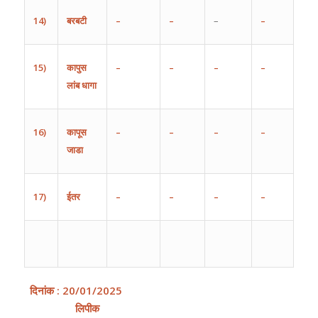
14)
बरबटी
–
–
–
–
15)
कापुस
–
–
–
–
लांब
धागा
16)
कापूस
–
–
–
–
जाडा
17)
ईतर
–
–
–
–
दिनांक
:
20
/0
1
/202
5
लिपीक