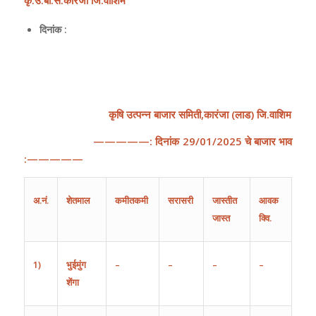
दिनांक :
कृषि
उत्पन्न
बाजार
समिती
,
कारंजा
(
लाड
)
जि
.
वाशिम
—————:
दिनांक
29
/
01
/202
5
चे
बाजार
भाव
:—————
अ
.
नं
.
शेतमाल
कमीतकमी
सरासरी
जास्तीत
आवक
जास्त
क्वि.
1)
भुईमुंग
–
–
–
–
शेंगा