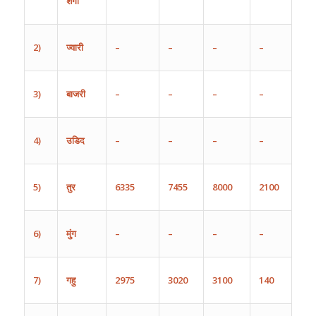
शेंगा
2)
ज्वारी
–
–
–
–
3)
बाजरी
–
–
–
–
4)
उडिद
–
–
–
–
5)
तुर
6335
7455
8000
2100
6)
मुंग
–
–
–
–
7)
गहु
2975
3020
3100
140