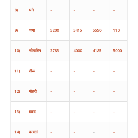
8)
धने
–
–
–
–
9)
चणा
5200
5415
5550
110
10)
सोयाबिन
3785
4000
4185
5000
11)
तीळ
–
–
–
–
12)
मोहरी
–
–
–
–
13)
हळद
–
–
–
–
14)
बरबटी
–
–
–
–