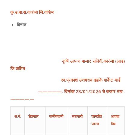
कृ
.
उ
.
बा
.
स
.
कारंजा
जि
.
वाशिम
दिनांक :
कृषि
उत्पन्न
बाजार
समिती
,
कारंजा
(
लाड
)
जि
.
वाशिम
स्व.प्रकाश उत्तमराव डहाके मार्केट यार्ड
—————:
दिनांक
23
/
01
/202
6
चे
बाजार
भाव
:
—————
अ
.
नं
.
शेतमाल
कमीतकमी
सरासरी
जास्तीत
आवक
जास्त
क्वि.