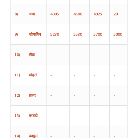
8)
चणा
4005
4500
4925
20
9)
सोयाबिन
5230
5530
5700
5000
10)
तीळ
–
–
–
–
11)
मोहरी
–
–
–
–
12)
हळद
–
–
–
–
13)
बरबटी
–
–
–
–
14)
कापुस
–
–
–
–