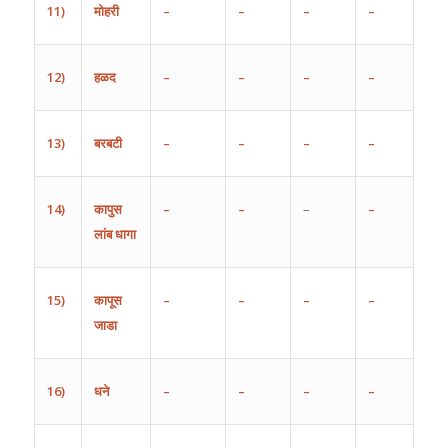
11)
मोहरी
–
–
–
–
12)
हळद
–
–
–
–
13)
बरबटी
–
–
–
–
14)
कापुस
–
–
–
–
लांब
धागा
15)
कापूस
–
–
–
–
जाडा
16)
धने
–
–
–
–