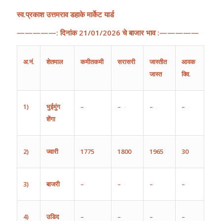
स्व.प्रकाश उत्तमराव डहाके मार्केट यार्ड
—————:
दिनांक
21
/
01
/202
6
चे
बाजार
भाव
:—————
अ
.
नं
.
शेतमाल
कमीतकमी
सरासरी
जास्तीत
आवक
जास्त
क्वि.
1)
भुईमुंग
–
–
–
–
शेंगा
2)
ज्वारी
1775
1800
1965
30
3)
बाजरी
–
–
–
–
4)
उडिद
–
–
–
–