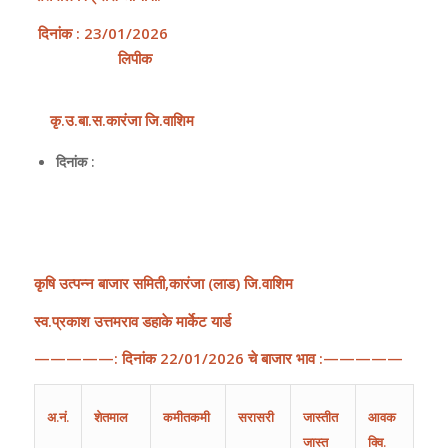
दिनांक
:
23
/01/2026
लिपीक
कृ
.
उ
.
बा
.
स
.
कारंजा
जि
.
वाशिम
दिनांक :
कृषि
उत्पन्न
बाजार
समिती
,
कारंजा
(
लाड
)
जि
.
वाशिम
स्व.प्रकाश उत्तमराव डहाके मार्केट यार्ड
—————:
दिनांक
22
/
01
/202
6
चे
बाजार
भाव
:—————
अ
.
नं
.
शेतमाल
कमीतकमी
सरासरी
जास्तीत
आवक
जास्त
क्वि.