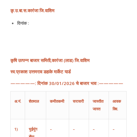
कृ
.
उ
.
बा
.
स
.
कारंजा
जि
.
वाशिम
दिनांक :
कृषि
उत्पन्न
बाजार
समिती
,
कारंजा
(
लाड
)
जि
.
वाशिम
स्व.प्रकाश उत्तमराव डहाके मार्केट यार्ड
—————:
दिनांक
30
/
01
/202
6
चे
बाजार
भाव
:—————
अ
.
नं
.
शेतमाल
कमीतकमी
सरासरी
जास्तीत
आवक
जास्त
क्वि.
1)
भुईमुंग
–
–
–
–
शेंगा