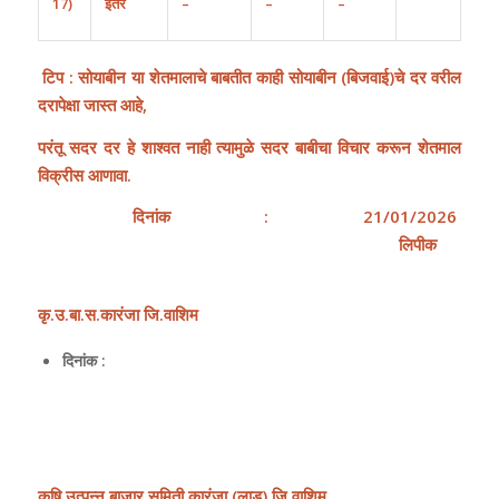
17)
ईतर
–
–
–
टिप : सोयाबीन या शेतमालाचे बाबतीत काही सोयाबीन
(
बिजवाई
)
चे दर वरील
दरापेक्षा जास्त आहे,
परंतू सदर दर हे शाश्वत नाही त्यामुळे सदर बाबीचा विचार करून शेतमाल
विक्रीस आणावा.
दिनांक
: 2
1
/01/2026
लिपीक
कृ
.
उ
.
बा
.
स
.
कारंजा
जि
.
वाशिम
दिनांक :
कृषि
उत्पन्न
बाजार
समिती
,
कारंजा
(
लाड
)
जि
.
वाशिम