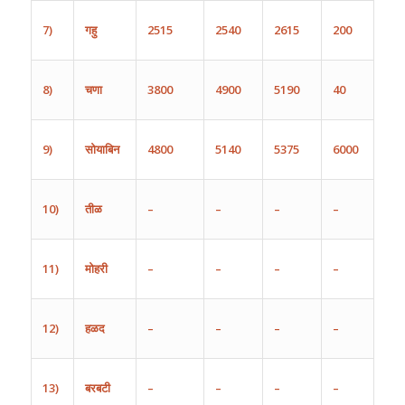
7)
गहु
2515
2540
2615
200
8
)
चणा
3800
4900
5190
40
9)
सोयाबिन
4800
5140
5375
6000
10)
तीळ
–
–
–
–
11)
मोहरी
–
–
–
–
12)
हळद
–
–
–
–
13)
बरबटी
–
–
–
–