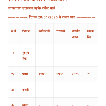
स्व.प्रकाश उत्तमराव डहाके मार्केट यार्ड
—————:
दिनांक
20
/
01
/202
6
चे
बाजार
भाव
:—————
अ
.
नं
.
शेतमाल
कमीतकमी
सरासरी
जास्तीत
आवक
जास्त
क्वि.
1)
भुईमुंग
–
–
–
–
शेंगा
2)
ज्वारी
1900
1990
2070
75
3)
बाजरी
–
–
–
–
4)
उडिद
–
–
–
–