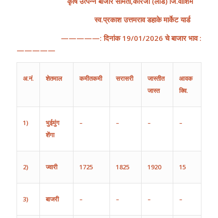
कृषि
उत्पन्न
बाजार
समिती
,
कारंजा
(
लाड
)
जि
.
वाशिम
स्व.प्रकाश उत्तमराव डहाके मार्केट यार्ड
—————:
दिनांक
19
/
01
/202
6
चे
बाजार
भाव
:
—————
अ
.
नं
.
शेतमाल
कमीतकमी
सरासरी
जास्तीत
आवक
जास्त
क्वि.
1)
भुईमुंग
–
–
–
–
शेंगा
2)
ज्वारी
1725
1825
1920
15
3)
बाजरी
–
–
–
–