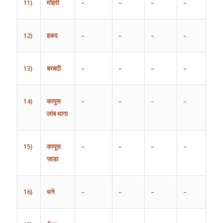
11)
मोहरी
–
–
–
–
12)
हळद
–
–
–
–
13)
बरबटी
–
–
–
–
14)
कापुस
–
–
–
–
लांब
धागा
15)
कापूस
–
–
–
–
जाडा
16)
धने
–
–
–
–