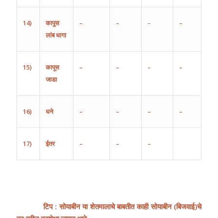
14)
कापुस
–
–
–
–
लांब
धागा
15)
कापूस
–
–
–
–
जाडा
16)
धने
–
–
–
–
17)
ईतर
–
–
–
टिप : सोयाबीन या शेतमालाचे बाबतीत काही सोयाबीन
(
बिजवाई
)
चे