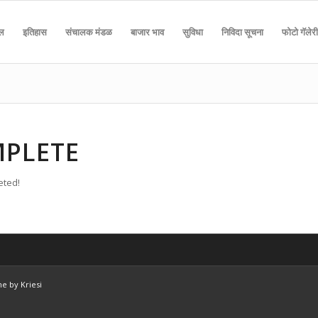
दल
इतिहास
संचालक मंडळ
बाजार भाव
सुविधा
निविदा सूचना
फोटो गॅलेरी
MPLETE
eted!
e by Kriesi