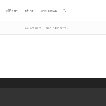
लॉगिन करा
बाहेर पडा
आपले अकाऊंट
You are here:
Home
/
Thank You