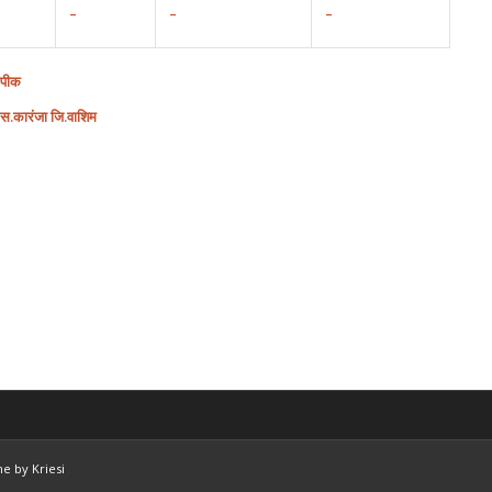
–
–
–
िपीक
स
.
कारंजा
जि
.
वाशिम
e by Kriesi