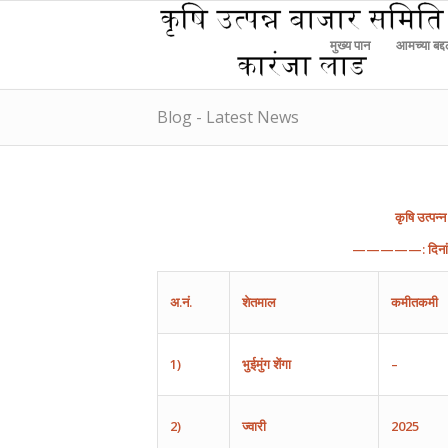
मुख्य पान
आमच्या बद्
Blog - Latest News
कृषि
उत्पन्न
—————:
दिन
अ
.
नं
.
शेतमाल
कमीतकमी
1)
भुईमुंग
शेंगा
–
2)
ज्वारी
2025