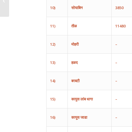
10)
सोयाबिन
3850
11)
तीळ
11480
12)
मोहरी
–
13)
हळद
–
14)
बरबटी
–
15)
कापुस
लांब
धागा
–
16)
कापूस
जाडा
–