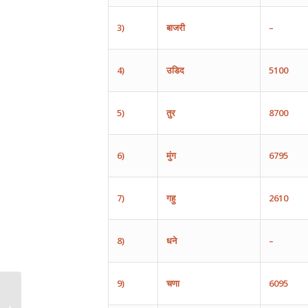
3)
बाजरी
–
4)
उडिद
5100
5)
तुर
8700
6)
मुंग
6795
7)
गहु
2610
8)
धने
–
9)
चणा
6095