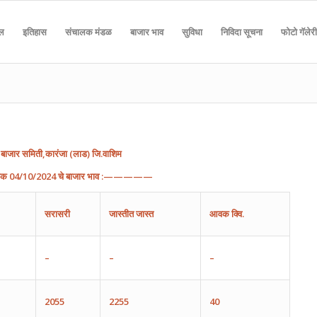
दल
इतिहास
संचालक मंडळ
बाजार भाव
सुविधा
निविदा सूचना
फोटो गॅलेरी
बाजार
समिती
,
कारंजा
(
लाड
)
जि
.
वाशिम
ांक
04
/
1
0
/202
4
चे
बाजार
भाव
:—————
सरासरी
जास्तीत
जास्त
आवक
क्वि.
–
–
–
2055
2255
40