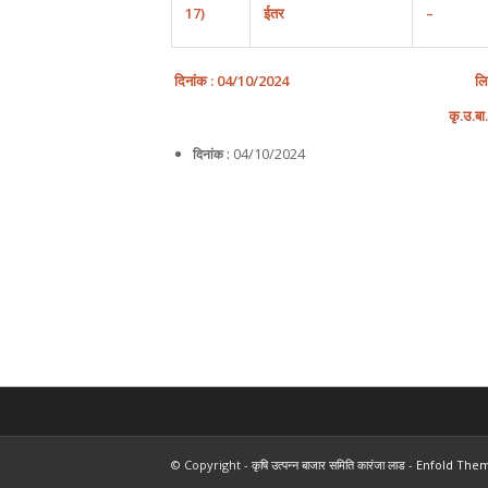
17)
ईतर
–
दिनांक
: 0
4
/
10
/202
4
ल
कृ
.
उ
.
बा
.
04/10/2024
दिनांक :
© Copyright -
कृषि उत्पन्न बाजार समिति कारंजा लाड
-
Enfold Them