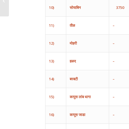
10)
सोयाबिन
3750
11)
तीळ
–
12)
मोहरी
–
13)
हळद
–
14)
बरबटी
–
15)
कापुस
लांब
धागा
–
16)
कापूस
जाडा
–