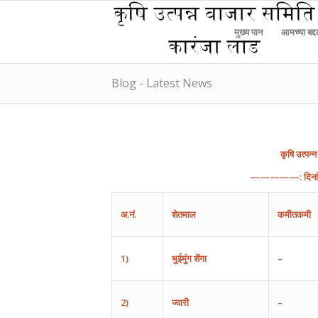
मुख्य पान
आमच्या बद्
Blog - Latest News
कृषि
उत्पन्न
—————:
दिन
अ
.
नं
.
शेतमाल
कमीतकमी
1)
भुईमुंग
शेंगा
–
2)
ज्वारी
–