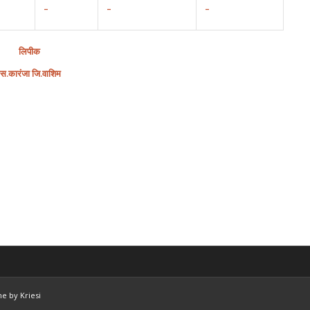
–
–
–
लिपीक
.स.कारंजा जि.वाशिम
e by Kriesi