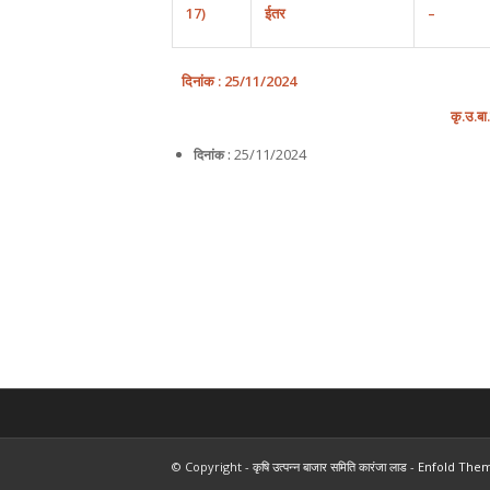
17)
ईतर
–
दिनांक
: 25/
1
1
/202
4
कृ
.उ.बा
25/11/2024
दिनांक :
© Copyright -
कृषि उत्पन्न बाजार समिति कारंजा लाड
-
Enfold Them