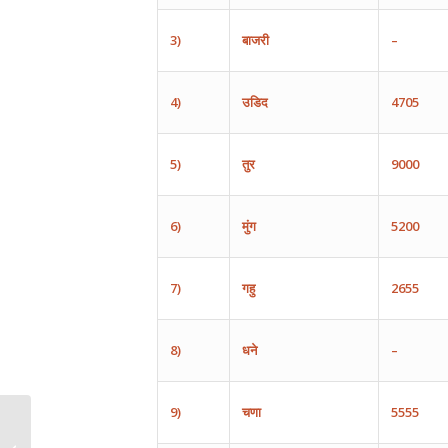
3)
बाजरी
–
4)
उडिद
4705
5)
तुर
9000
6)
मुंग
5200
7)
गहु
2655
8)
धने
–
9)
चणा
5555