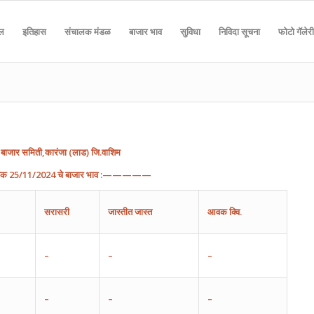
दल
इतिहास
संचालक मंडळ
बाजार भाव
सुविधा
निविदा सूचना
फोटो गॅलेरी
बाजार
समिती
,
कारंजा
(
लाड
)
जि
.
वाशिम
ांक
25
/
11
/202
4
चे
बाजार
भाव
:—————
सरासरी
जास्तीत
जास्त
आवक
क्वि.
–
–
–
–
–
–