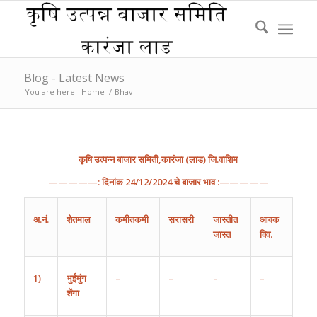
Blog - Latest News
You are here:
Home
/
Bhav
कृषि
उत्पन्न
बाजार
समिती
,
कारंजा
(
लाड
)
जि
.
वाशिम
—————:
दिनांक
2
4/
12
/202
4
चे
बाजार
भाव
:—————
अ
.
नं
.
शेतमाल
कमीतकमी
सरासरी
जास्तीत
आवक
जास्त
क्वि.
1)
भुईमुंग
–
–
–
–
शेंगा