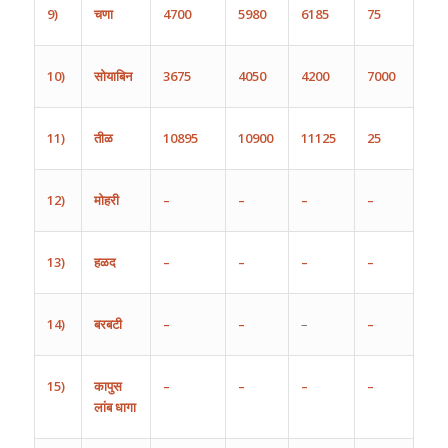
9)
चणा
4700
5980
6185
75
10)
सोयाबिन
3675
4050
4200
7000
11)
तीळ
10895
10900
11125
25
12)
मोहरी
–
–
–
–
13)
हळद
–
–
–
–
14)
बरबटी
–
–
–
–
15)
कापुस
–
–
–
–
लांब
धागा