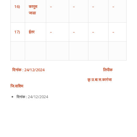
16)
कापूस
–
–
–
–
जाडा
17)
ईतर
–
–
–
–
दिनांक
: 2
4
/
1
2
/202
4
लिपीक
कृ
.उ.बा.स.कारंजा
जि.वाशिम
24/12/2024
दिनांक :