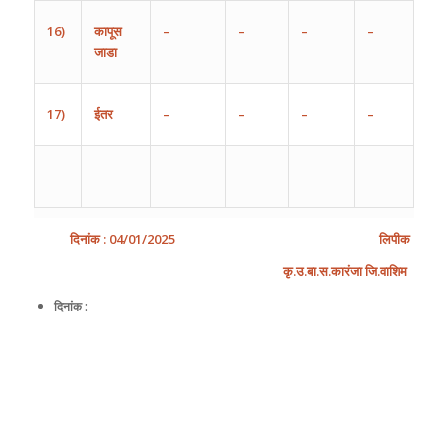
16)
कापूस
–
–
–
–
जाडा
17)
ईतर
–
–
–
–
दिनांक
:
04
/0
1
/202
5
लिपीक
कृ
.उ.बा.स.कारंजा जि.वाशिम
दिनांक :