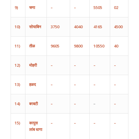
9)
चणा
–
–
5505
02
10)
सोयाबिन
3
750
4040
4165
4500
11)
तीळ
9605
9800
10550
40
12)
मोहरी
–
–
–
–
13)
हळद
–
–
–
–
14)
बरबटी
–
–
–
–
15)
कापुस
–
–
–
–
लांब
धागा