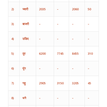
2)
ज्वारी
2035
–
2060
50
3)
बाजरी
–
–
–
–
4)
उडिद
–
–
–
–
5)
तुर
6200
7745
8455
310
6)
मुंग
–
–
–
–
7)
गहु
2905
3150
3205
45
8)
धने
–
–
–
–