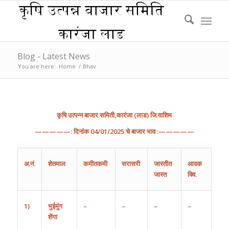
Blog - Latest News
You are here:
Home
/
Bhav
कृषि
उत्पन्न
बाजार
समिती
,
कारंजा
(
लाड
)
जि
.
वाशिम
—————:
दिनांक
04
/
01
/202
5
चे
बाजार
भाव
:—————
अ
.
नं
.
शेतमाल
कमीतकमी
सरासरी
जास्तीत
आवक
जास्त
क्वि.
1)
भुईमुंग
–
–
–
–
शेंगा