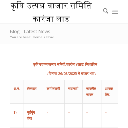
Blog - Latest News
You are here:
Home
/
Bhav
कृषि
उत्पन्न
बाजार
समिती
,
कारंजा
(
लाड
)
जि
.
वाशिम
—————:
दिनांक
26/
03
/202
5
चे
बाजार
भाव
:—————
अ
.
नं
.
शेतमाल
कमीतकमी
सरासरी
जास्तीत
आवक
जास्त
क्वि.
1)
भुईमुंग
–
–
–
–
शेंगा