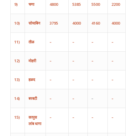
9)
चणा
48
00
5
385
5
5
00
2
2
00
10)
सोयाबिन
37
95
400
0
41
60
4
000
11)
तीळ
–
–
–
–
12)
मोहरी
–
–
–
–
13)
हळद
–
–
–
–
14)
बरबटी
–
–
–
–
15)
कापुस
–
–
–
–
लांब
धागा