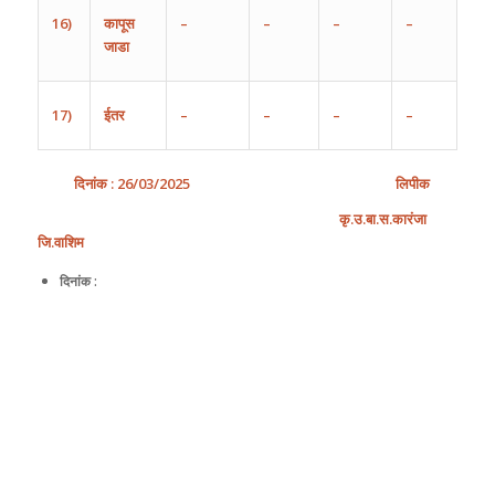
16)
कापूस
–
–
–
–
जाडा
17)
ईतर
–
–
–
–
दिनांक
: 2
6
/
0
3
/202
5
लिपीक
कृ
.
उ
.
बा
.
स
.
कारंजा
जि
.
वाशिम
दिनांक :