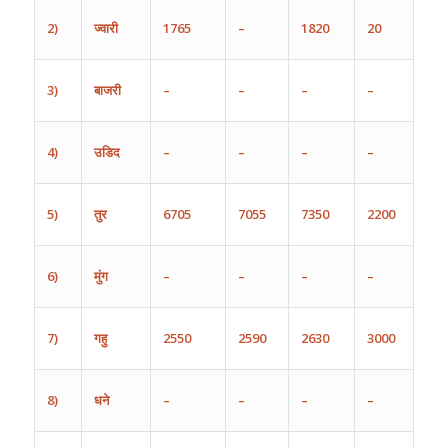
2)
ज्वारी
1
765
–
1820
2
0
3)
बाजरी
–
–
–
–
4)
उडिद
–
–
–
–
5)
तुर
670
5
7
05
5
7
350
2
20
0
6)
मुंग
–
–
–
–
7)
गहु
25
5
0
25
90
26
3
0
3
000
8)
धने
–
–
–
–