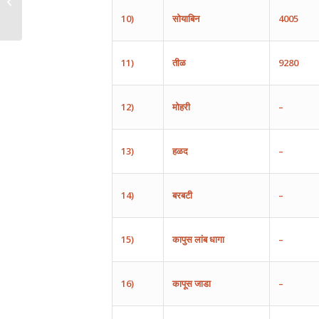
10)
सोयाबिन
4005
11)
तीळ
9280
12)
मोहरी
–
13)
हळद
–
14)
बरबटी
–
15)
कापुस
लांब
धागा
–
16)
कापूस
जाडा
–