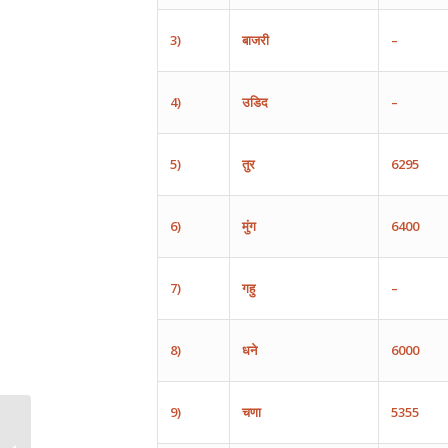
3)
बाजरी
–
4)
उडिद
–
5)
तुर
6295
6)
मुंग
6400
7)
गहु
–
8)
धने
6000
9)
चणा
5355