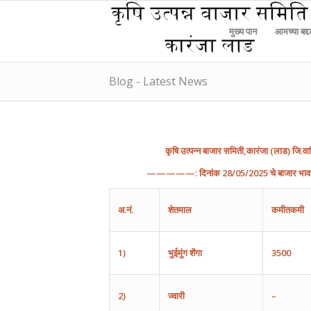
मुख्य पान
आमच्या बद्
Blog - Latest News
कृषि
उत्पन्न
बाजार
समिती
,
कारंजा
(
लाड
)
जि
.
वा
—————:
दिनांक
2
8/
05
/202
5
चे
बाजार
भाव
अ
.
नं
.
शेतमाल
कमीतकमी
1)
भुईमुंग
शेंगा
3500
2)
ज्वारी
–