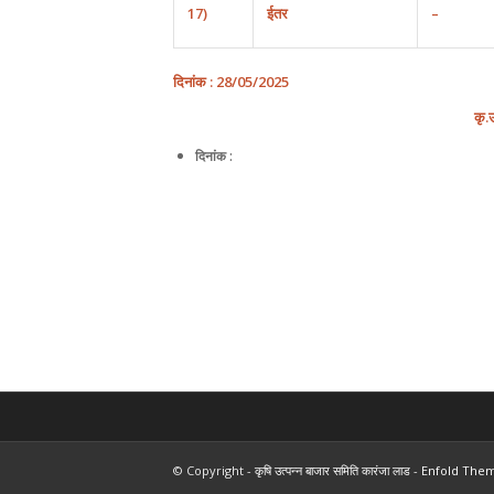
17)
ईतर
–
दिनांक
:
2
8
/
0
5/
202
5
कृ
.
दिनांक :
© Copyright -
कृषि उत्पन्न बाजार समिति कारंजा लाड
-
Enfold Them