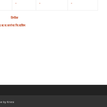
–
–
–
लिपीक
उ.बा.स.कारंजा जि.वाशिम
e by Kriesi