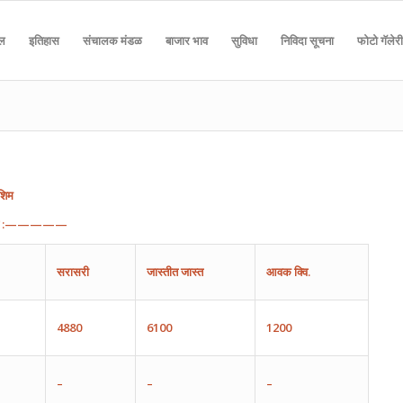
दल
इतिहास
संचालक मंडळ
बाजार भाव
सुविधा
निविदा सूचना
फोटो गॅलेरी
शिम
:—————
सरासरी
जास्तीत
जास्त
आवक
क्वि.
4880
6100
1200
–
–
–