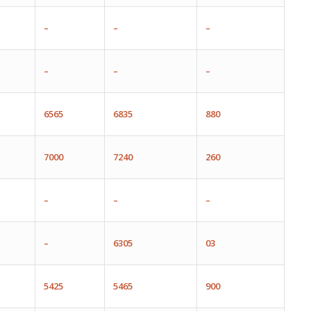
–
–
–
–
–
–
6565
6835
880
7000
7240
260
–
–
–
–
6305
03
5425
5465
900