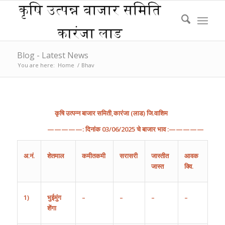
Blog - Latest News
You are here:
Home
/
Bhav
कृषि
उत्पन्न
बाजार
समिती
,
कारंजा
(
लाड
)
जि
.
वाशिम
—————:
दिनांक
03/
0
6
/202
5
चे
बाजार
भाव
:—————
अ
.
नं
.
शेतमाल
कमीतकमी
सरासरी
जास्तीत
आवक
जास्त
क्वि.
1)
भुईमुंग
–
–
–
–
शेंगा