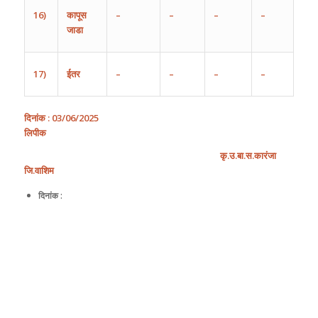
16)
कापूस
–
–
–
–
जाडा
17)
ईतर
–
–
–
–
दिनांक
:
03/
0
6
/
202
5
लिपीक
कृ
.
उ
.
बा
.
स
.
कारंजा
जि
.
वाशिम
दिनांक :