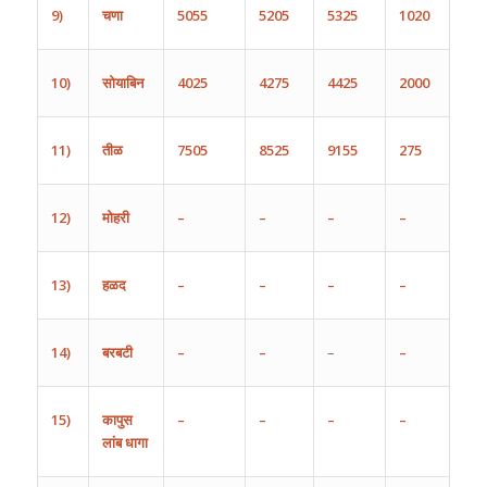
9)
चणा
5055
5205
5325
1020
10)
सोयाबिन
4025
4275
4425
2000
11)
तीळ
7505
8525
9155
275
12)
मोहरी
–
–
–
–
13)
हळद
–
–
–
–
14)
बरबटी
–
–
–
–
15)
कापुस
–
–
–
–
लांब
धागा