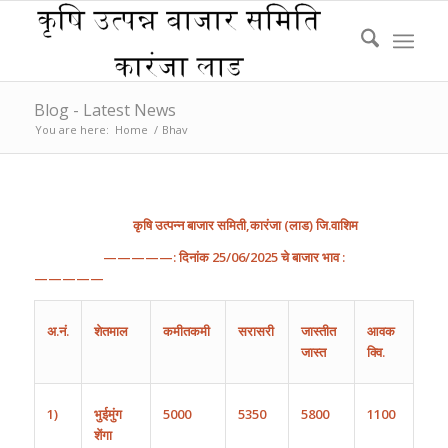
Blog - Latest News
You are here:
Home
/
Bhav
कृषि
उत्पन्न
बाजार
समिती
,
कारंजा
(
लाड
)
जि
.
वाशिम
—————:
दिनांक
25
/
0
6
/202
5
चे
बाजार
भाव
:
—————
अ
.
नं
.
शेतमाल
कमीतकमी
सरासरी
जास्तीत
आवक
जास्त
क्वि.
1)
भुईमुंग
500
0
5350
5800
1100
शेंगा