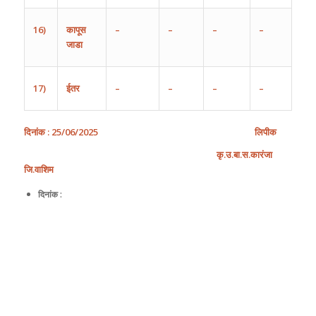
16)
कापूस
–
–
–
–
जाडा
17)
ईतर
–
–
–
–
दिनांक
:
25
/
0
6
/
202
5
लिपीक
कृ
.
उ
.
बा
.
स
.
कारंजा
जि
.
वाशिम
दिनांक :