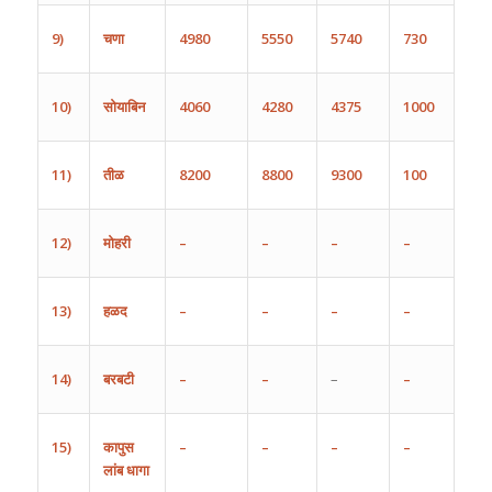
9)
चणा
4980
5550
5740
730
10)
सोयाबिन
4060
4280
4375
1000
11)
तीळ
8200
8800
9300
100
12)
मोहरी
–
–
–
–
13)
हळद
–
–
–
–
14)
बरबटी
–
–
–
–
15)
कापुस
–
–
–
–
लांब
धागा