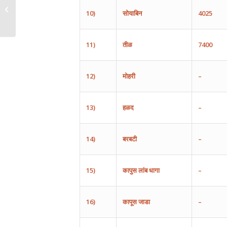
10)
सोयाबिन
4025
11)
तीळ
7400
12)
मोहरी
–
13)
हळद
–
14)
बरबटी
–
15)
कापुस
लांब
धागा
–
16)
कापूस
जाडा
–