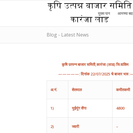
मुख्य पान
आमच्या बद्
Blog - Latest News
कृषि
उत्पन्न
बाजार
समिती
,
कारंजा
(
लाड
)
जि
.
वाशिम
—————:
दिनांक
22
/
07
/202
5
चे
बाजार
भाव
:
अ
.
नं
.
शेतमाल
कमीतकमी
1)
भुईमुंग
शेंगा
4800
2)
ज्वारी
–