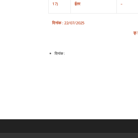
17)
ईतर
–
दिनांक
: 22
/
07
/
202
5
कृ
.
दिनांक :