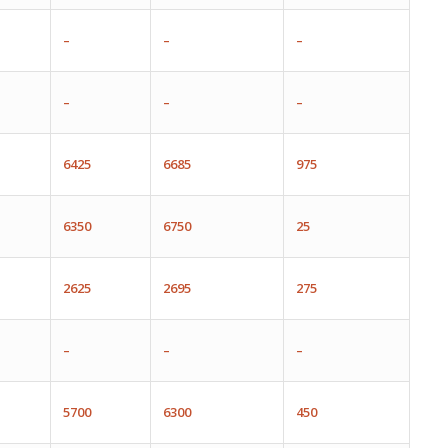
–
–
–
–
–
–
6425
6685
975
6350
6750
25
2625
2695
275
–
–
–
5700
6300
450