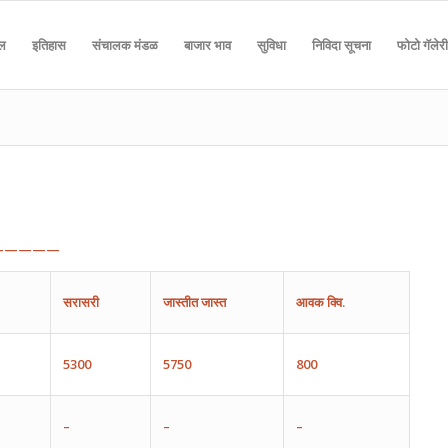
दल
इतिहास
संचालक मंडळ
बाजार भाव
सुविधा
निविदा सूचना
फोटो गॅलेरी
—————
सरासरी
जास्तीत
जास्त
आवक
क्वि.
5300
5750
800
–
–
–