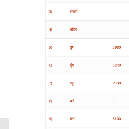
3)
बाजरी
–
4)
उडिद
–
5)
तुर
5980
6)
मुंग
5240
7)
गहु
2590
8)
धने
–
9)
चणा
5100