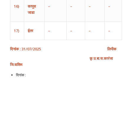
16)
कापूस
–
–
–
–
जाडा
17)
ईतर
–
–
–
–
दिनांक
: 31
/
07
/
202
5
लिपीक
कृ
.
उ
.
बा
.
स
.
कारंजा
जि
.
वाशिम
दिनांक :