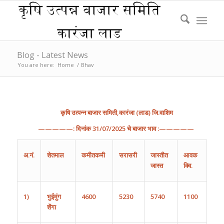
Blog - Latest News
You are here:
Home
/
Bhav
कृषि
उत्पन्न
बाजार
समिती
,
कारंजा
(
लाड
)
जि
.
वाशिम
—————:
दिनांक
31
/
07
/202
5
चे
बाजार
भाव
:—————
अ
.
नं
.
शेतमाल
कमीतकमी
सरासरी
जास्तीत
आवक
जास्त
क्वि.
1)
भुईमुंग
4600
5230
5740
1100
शेंगा