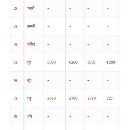
2)
ज्वारी
–
–
–
–
3)
बाजरी
–
–
–
–
4)
उडिद
–
–
–
–
5)
तुर
5900
6260
6505
1280
6)
मुंग
–
–
–
–
7)
गहु
2680
2700
2720
325
8)
धने
–
–
–
–