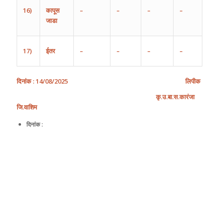
16)
कापूस
–
–
–
–
जाडा
17)
ईतर
–
–
–
–
दिनांक
:
14/
08
/
202
5
लिपीक
कृ
.
उ
.
बा
.
स
.
कारंजा
जि
.
वाशिम
दिनांक :