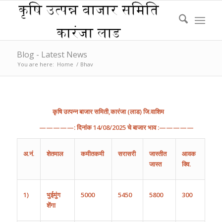
Blog - Latest News
You are here:
Home
/
Bhav
कृषि
उत्पन्न
बाजार
समिती
,
कारंजा
(
लाड
)
जि
.
वाशिम
—————:
दिनांक
14/
08
/202
5
चे
बाजार
भाव
:—————
अ
.
नं
.
शेतमाल
कमीतकमी
सरासरी
जास्तीत
आवक
जास्त
क्वि.
1)
भुईमुंग
5000
5450
5800
300
शेंगा