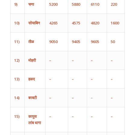
9)
चणा
5200
5880
6110
220
10)
सोयाबिन
4265
4575
4820
1600
11)
तीळ
9050
9405
9605
50
12)
मोहरी
–
–
–
–
13)
हळद
–
–
–
–
14)
बरबटी
–
–
–
–
15)
कापुस
–
–
–
–
लांब
धागा