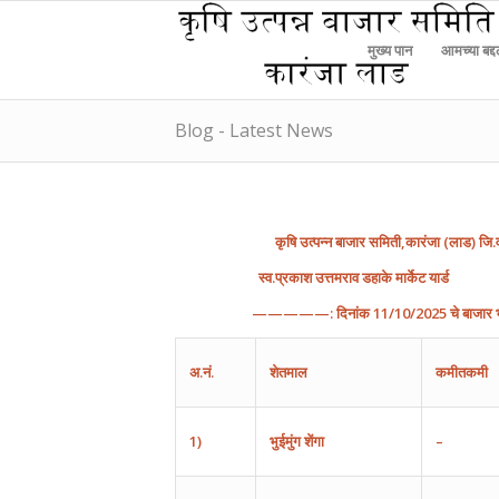
मुख्य पान
आमच्या बद्
Blog - Latest News
कृषि
उत्पन्न
बाजार
समिती
,
कारंजा
(
लाड
)
जि
.
स्व.प्रकाश उत्तमराव डहाके मार्केट यार्ड
—————:
दिनांक
11
/10
/202
5
चे
बाजार
अ
.
नं
.
शेतमाल
कमीतकमी
1)
भुईमुंग
शेंगा
–