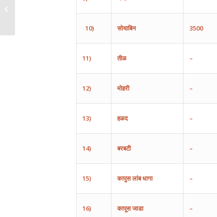
10)
सोयाबिन
3500
11)
तीळ
–
12)
मोहरी
–
13)
हळद
–
14)
बरबटी
–
15)
कापुस
लांब
धागा
–
16)
कापूस
जाडा
–