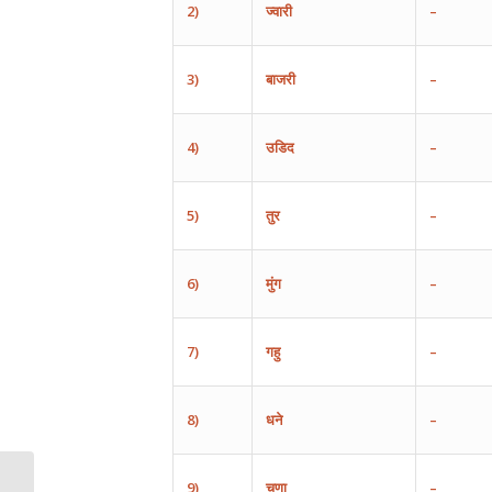
2)
ज्वारी
–
3)
बाजरी
–
4)
उडिद
–
5)
तुर
–
6)
मुंग
–
7)
गहु
–
8)
धने
–
9)
चणा
–