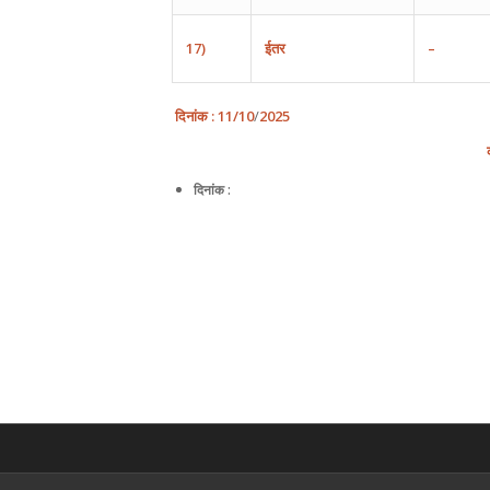
17)
ईतर
–
दिनांक
:
11
/10
/
202
5
क
दिनांक :