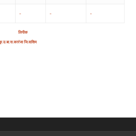
–
–
–
लिपीक
ृ
.
उ
.
बा
.
स
.
कारंजा
जि
.
वाशिम