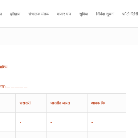
दल
इतिहास
संचालक मंडळ
बाजार भाव
सुविधा
निविदा सूचना
फोटो गॅलेरी
वाशिम
भाव
:—————
सरासरी
जास्तीत
जास्त
आवक
क्वि.
–
–
–