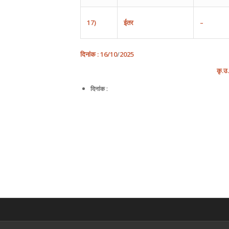
17)
ईतर
–
दिनांक
:
16
/10
/
202
5
कृ
.
उ
.
दिनांक :