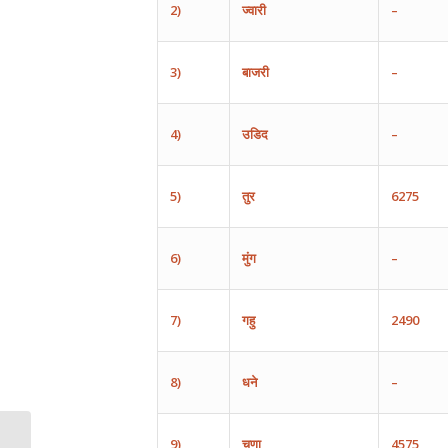
2)
ज्वारी
–
3)
बाजरी
–
4)
उडिद
–
5)
तुर
6275
6)
मुंग
–
7)
गहु
2490
8)
धने
–
9)
चणा
4575