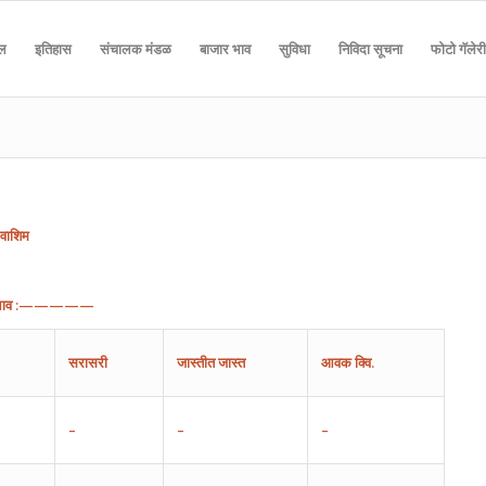
दल
इतिहास
संचालक मंडळ
बाजार भाव
सुविधा
निविदा सूचना
फोटो गॅलेरी
वाशिम
ाव
:—————
सरासरी
जास्तीत
जास्त
आवक
क्वि.
–
–
–