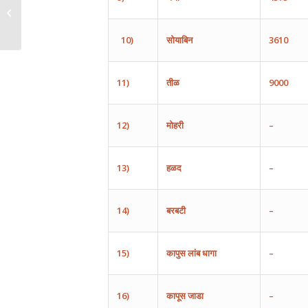
10)
सोयाबिन
3610
11)
तीळ
9000
12)
मोहरी
–
13)
हळद
–
14)
बरबटी
–
15)
कापुस
लांब
धागा
–
16)
कापूस
जाडा
–