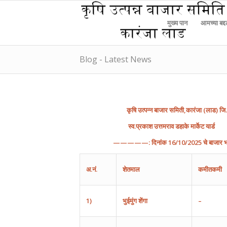
मुख्य पान
आमच्या बद्
Blog - Latest News
कृषि
उत्पन्न
बाजार
समिती
,
कारंजा
(
लाड
)
जि
.
स्व.प्रकाश उत्तमराव डहाके मार्केट यार्ड
—————:
दिनांक
16
/10
/202
5
चे
बाजार
भ
अ
.
नं
.
शेतमाल
कमीतकमी
1)
भुईमुंग
शेंगा
–