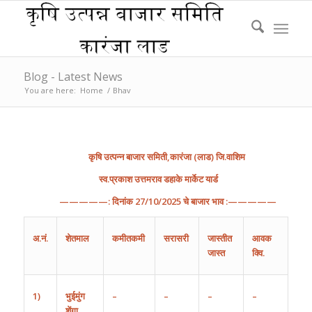
Blog - Latest News
You are here:
Home
/
Bhav
कृषि
उत्पन्न
बाजार
समिती
,
कारंजा
(
लाड
)
जि
.
वाशिम
स्व.प्रकाश उत्तमराव डहाके मार्केट यार्ड
—————:
दिनांक
27
/10
/202
5
चे
बाजार
भाव
:—————
अ
.
नं
.
शेतमाल
कमीतकमी
सरासरी
जास्तीत
आवक
जास्त
क्वि.
1)
भुईमुंग
–
–
–
–
शेंगा