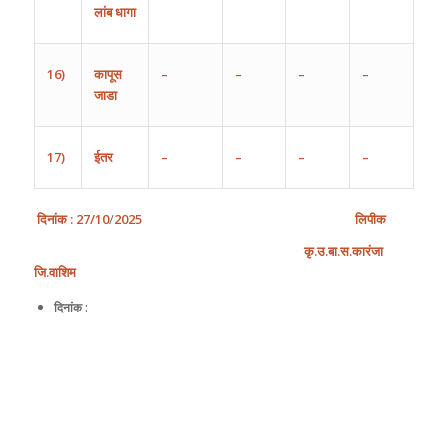
लांब
धागा
16)
कापूस
–
–
–
–
जाडा
17)
ईतर
–
–
–
–
दिनांक
: 27
/10
/
202
5
लिपीक
कृ
.
उ
.
बा
.
स
.
कारंजा
जि
.
वाशिम
दिनांक :