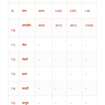
9)
चणा
4895
5200
5355
140
सोयाबिन
4000
4310
4610
13000
10)
11)
तीळ
–
–
–
–
12)
मोहरी
–
–
–
–
13)
हळद
–
–
–
–
14)
बरबटी
–
–
–
–
15)
कापुस
–
–
–
–