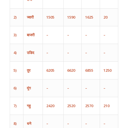
2)
ज्वारी
1505
1590
1625
20
3)
बाजरी
–
–
–
–
4)
उडिद
–
–
–
–
5)
तुर
6205
6620
6855
1250
6)
मुंग
–
–
–
–
7)
गहु
2420
2520
2570
210
8)
धने
–
–
–
–