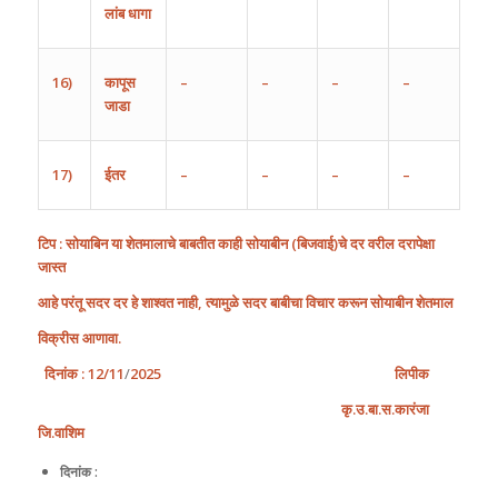
लांब
धागा
16)
कापूस
–
–
–
–
जाडा
17)
ईतर
–
–
–
–
टिप : सोयाबिन या शेतमालाचे बाबतीत काही सोयाबीन
(
बिजवाई
)
चे दर वरील दरापेक्षा
जास्त
आहे परंतू सदर दर हे शाश्वत नाही, त्यामुळे सदर बाबीचा विचार करून सोयाबीन शेतमाल
विक्रीस आणावा.
दिनांक
:
1
2/1
1
/
202
5
लिपीक
कृ
.
उ
.
बा
.
स
.
कारंजा
जि
.
वाशिम
दिनांक :