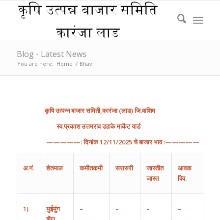
Blog - Latest News
You are here:
Home
/
Bhav
कृषि
उत्पन्न
बाजार
समिती
,
कारंजा
(
लाड
)
जि
.
वाशिम
स्व.प्रकाश उत्तमराव डहाके मार्केट यार्ड
—————:
दिनांक
1
2/1
1
/202
5
चे
बाजार
भाव
:—————
अ
.
नं
.
शेतमाल
कमीतकमी
सरासरी
जास्तीत
आवक
जास्त
क्वि.
1)
भुईमुंग
–
–
–
–
शेंगा