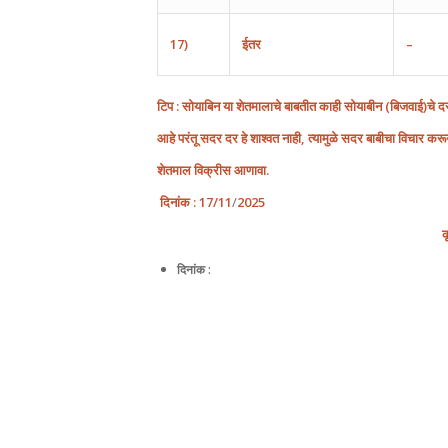
17)
ईतर
–
टिप : सोयाबिन या शेतमालाचे बाबतीत काही सोयाबीन
(
बिजवाई
)
चे द
आहे परंतू सदर दर हे शाश्वत नाही, त्यामुळे सदर बाबीचा विचार कर
शेतमाल विक्रीस आणावा.
दिनांक
:
17
/1
1
/
202
5
क
दिनांक :