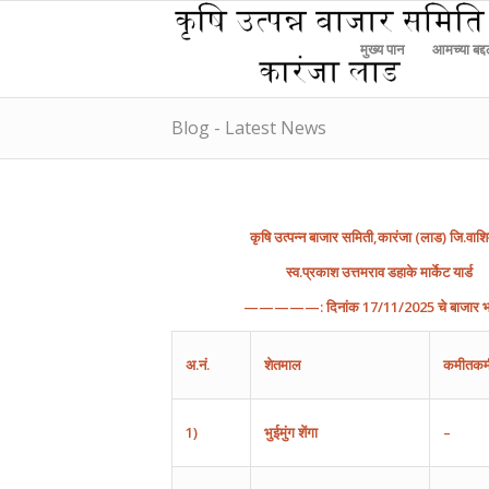
मुख्य पान
आमच्या बद्
Blog - Latest News
कृषि
उत्पन्न
बाजार
समिती
,
कारंजा
(
लाड
)
जि
.
वाश
स्व.प्रकाश उत्तमराव डहाके मार्केट यार्ड
—————:
दिनांक
17
/1
1
/202
5
चे
बाजार
भ
अ
.
नं
.
शेतमाल
कमीतकम
1)
भुईमुंग
शेंगा
–