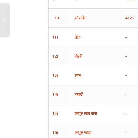
10)
सोयाबिन
4125
11)
तीळ
–
12)
मोहरी
–
13)
हळद
–
14)
बरबटी
–
15)
कापुस
लांब
धागा
–
16)
कापूस
जाडा
–