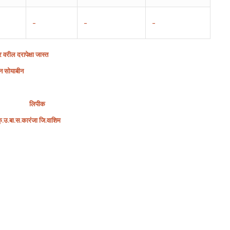
–
–
–
र वरील दरापेक्षा जास्त
ून सोयाबीन
लिपीक
ृ
.
उ
.
बा
.
स
.
कारंजा
जि
.
वाशिम