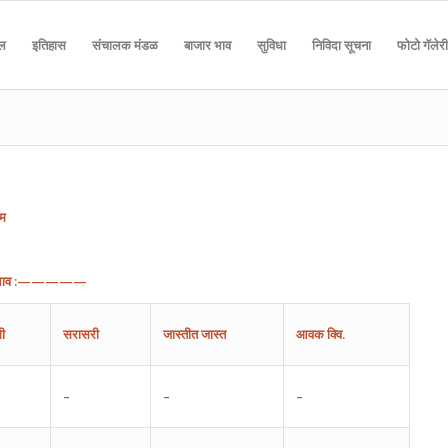
दल
इतिहास
संचालक मंडळ
बाजार भाव
सुविधा
निविदा सूचना
फोटो गॅलेरी
िम
ाव
:—————
ी
सरासरी
जास्तीत
जास्त
आवक
क्वि.
–
–
–