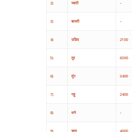
2)
ज्वारी
–
3)
बाजरी
–
4)
उडिद
2100
5)
तुर
6300
6)
मुंग
3400
7)
गहु
2400
8)
धने
–
9)
चणा
4000