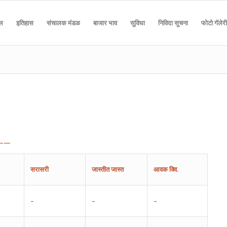
दल
इतिहास
संचालक मंडळ
बाजार भाव
सुविधा
निविदा सूचना
फोटो गॅलेरी
——
सरासरी
जास्तीत
जास्त
आवक
क्वि.
–
–
–