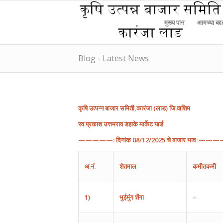
मुख्य पान
आमच्या बद्
Blog - Latest News
कृषि
उत्पन्न
बाजार
समिती
,
कारंजा
(
लाड
)
जि
.
वाशिम
स्व.प्रकाश उत्तमराव डहाके मार्केट यार्ड
—————:
दिनांक
08
/1
2
/202
5
चे
बाजार
भाव
:———
अ
.
नं
.
शेतमाल
कमीतकमी
1)
भुईमुंग
शेंगा
–