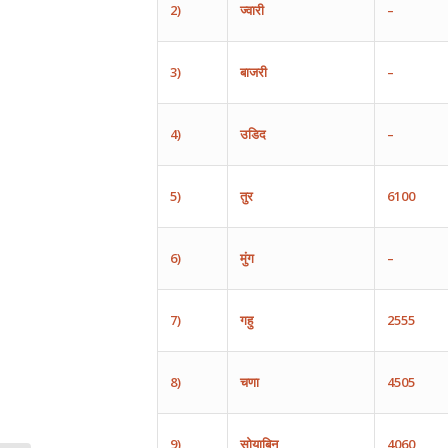
2)
ज्वारी
–
3)
बाजरी
–
4)
उडिद
–
5)
तुर
6100
6)
मुंग
–
7)
गहु
2555
8)
चणा
4505
9)
सोयाबिन
4060