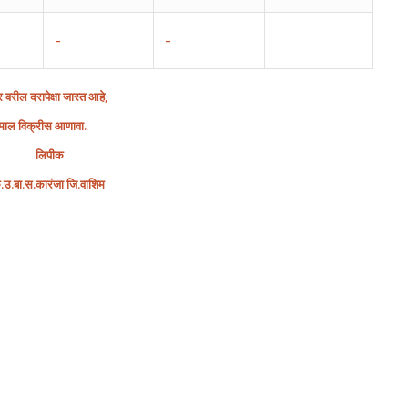
–
–
र वरील दरापेक्षा जास्त आहे,
ेतमाल विक्रीस आणावा.
लिपीक
ृ
.
उ
.
बा
.
स
.
कारंजा
जि
.
वाशिम