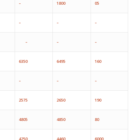
–
1800
05
–
–
–
–
–
–
6350
6495
160
–
–
–
2575
2650
190
4805
4850
80
4250
4460
6000