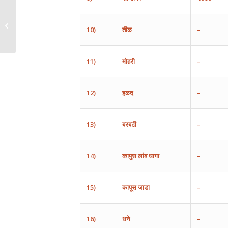
10)
तीळ
–
11)
मोहरी
–
12)
हळद
–
13)
बरबटी
–
14)
कापुस
लांब
धागा
–
15)
कापूस
जाडा
–
16)
धने
–