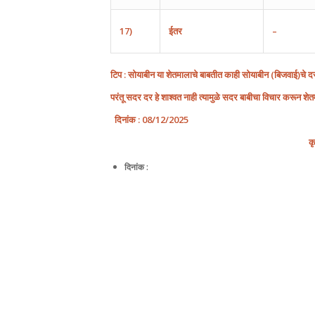
17)
ईतर
–
टिप : सोयाबीन या शेतमालाचे बाबतीत काही सोयाबीन
(
बिजवाई
)
चे द
परंतू सदर दर हे शाश्वत नाही त्यामुळे सदर बाबीचा विचार करून श
दिनांक
: 08/12/2025
क
दिनांक :