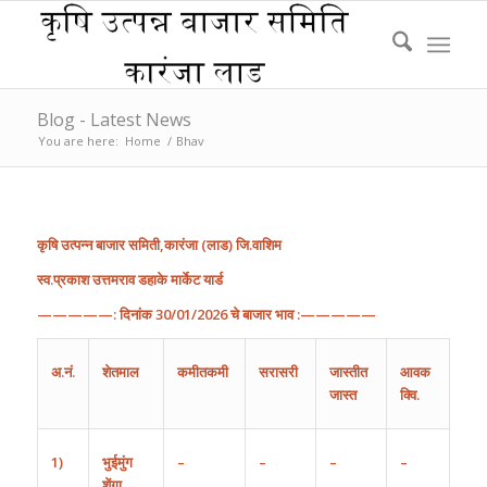
Blog - Latest News
You are here:
Home
/
Bhav
कृषि
उत्पन्न
बाजार
समिती
,
कारंजा
(
लाड
)
जि
.
वाशिम
स्व.प्रकाश उत्तमराव डहाके मार्केट यार्ड
—————:
दिनांक
30
/
01
/202
6
चे
बाजार
भाव
:—————
अ
.
नं
.
शेतमाल
कमीतकमी
सरासरी
जास्तीत
आवक
जास्त
क्वि.
1)
भुईमुंग
–
–
–
–
शेंगा