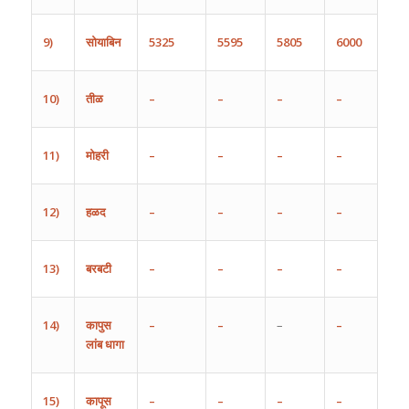
9)
सोयाबिन
5325
5595
5805
6000
10)
तीळ
–
–
–
–
11)
मोहरी
–
–
–
–
12)
हळद
–
–
–
–
13)
बरबटी
–
–
–
–
14)
कापुस
–
–
–
–
लांब
धागा
15)
कापूस
–
–
–
–