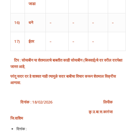
जाडा
16)
धने
–
–
–
–
17)
ईतर
–
–
–
टिप
: सोयाबीन या शेतमालाचे बाबतीत काही सोयाबीन
(
बिजवाई
)
चे दर वरील दरापेक्षा
जास्त आहे,
परंतू सदर दर हे शाश्वत नाही त्यामुळे सदर बाबीचा विचार करून शेतमाल विक्रीस
आणावा.
दिनांक
: 1
8
/02/2026
लिपीक
कृ
.
उ
.
बा
.
स
.
कारंजा
जि
.
वाशिम
दिनांक :