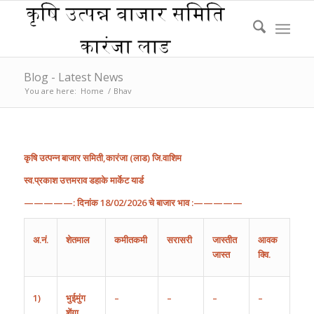
Blog - Latest News
You are here:
Home
/
Bhav
कृषि
उत्पन्न
बाजार
समिती
,
कारंजा
(
लाड
)
जि
.
वाशिम
स्व.प्रकाश उत्तमराव डहाके मार्केट यार्ड
—————:
दिनांक
1
8
/
02
/202
6
चे
बाजार
भाव
:—————
अ
.
नं
.
शेतमाल
कमीतकमी
सरासरी
जास्तीत
आवक
जास्त
क्वि.
1)
भुईमुंग
–
–
–
–
शेंगा