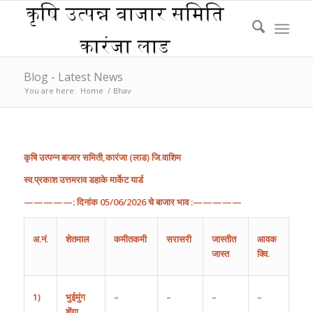
Blog - Latest News
You are here:
Home
/
Bhav
कृषि
उत्पन्न
बाजार
समिती
,
कारंजा
(
लाड
)
जि
.
वाशिम
स्व.प्रकाश उत्तमराव डहाके मार्केट यार्ड
—————:
दिनांक
0
5
/
0
6
/202
6
चे
बाजार
भाव
:—————
अ
.
नं
.
शेतमाल
कमीतकमी
सरासरी
जास्तीत
आवक
जास्त
क्वि.
1)
भुईमुंग
–
–
–
–
शेंगा