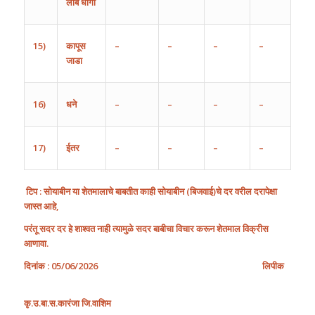
लांब
धागा
15)
कापूस
–
–
–
–
जाडा
16)
धने
–
–
–
–
17)
ईतर
–
–
–
–
टिप
: सोयाबीन या शेतमालाचे बाबतीत काही सोयाबीन
(
बिजवाई
)
चे दर वरील दरापेक्षा
जास्त आहे,
परंतू सदर दर हे शाश्वत नाही त्यामुळे सदर बाबीचा विचार करून शेतमाल विक्रीस
आणावा.
दिनांक
: 0
5
/0
6
/2026
लिपीक
कृ
.
उ
.
बा
.
स
.
कारंजा
जि
.
वाशिम