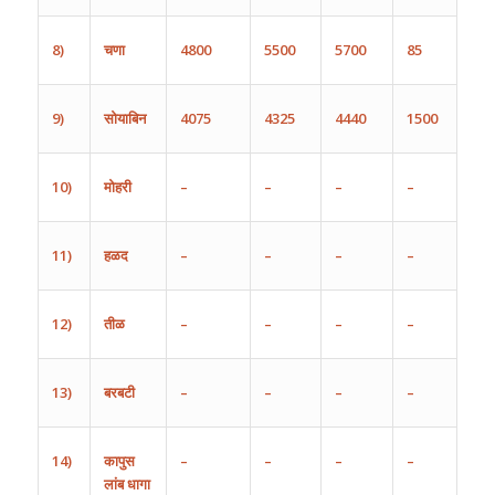
8)
चणा
4800
5500
5700
85
9)
सोयाबिन
4075
4325
4440
1500
10)
मोहरी
–
–
–
–
11)
हळद
–
–
–
–
12)
तीळ
–
–
–
–
13)
बरबटी
–
–
–
–
14)
कापुस
–
–
–
–
लांब
धागा