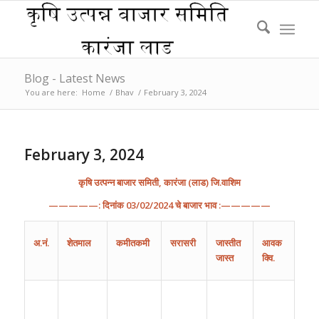
Blog - Latest News
You are here:
Home
/
Bhav
/
February 3, 2024
February 3, 2024
कृषि
उत्पन्न
बाजार
समिती
,
कारंजा
(
लाड
)
जि
.
वाशिम
—————:
दिनांक
03
/0
2
/202
4
चे
बाजार
भाव
:—————
अ
.
नं
.
शेतमाल
कमीतकमी
सरासरी
जास्तीत
आवक
जास्त
क्वि.