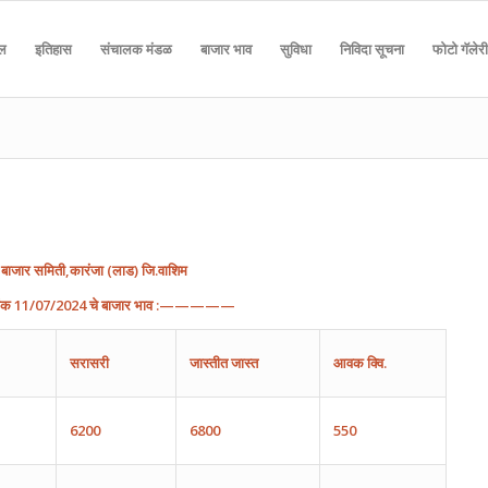
दल
इतिहास
संचालक मंडळ
बाजार भाव
सुविधा
निविदा सूचना
फोटो गॅलेरी
बाजार
समिती
,
कारंजा
(
लाड
)
जि
.
वाशिम
ांक
11
/0
7
/202
4
चे
बाजार
भाव
:—————
सरासरी
जास्तीत
जास्त
आवक
क्वि.
6200
6800
550