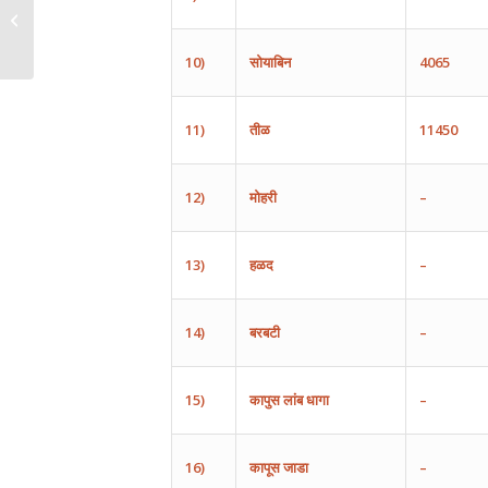
July 10, 2024
10)
सोयाबिन
4065
11)
तीळ
11450
12)
मोहरी
–
13)
हळद
–
14)
बरबटी
–
15)
कापुस
लांब
धागा
–
16)
कापूस
जाडा
–