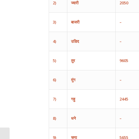
2)
ज्वारी
2050
3)
बाजरी
–
4)
उडिद
–
5)
तुर
9605
6)
मुंग
–
7)
गहु
2445
8)
धने
–
9)
चणा
5655