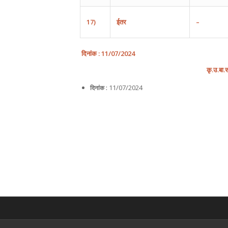
17)
ईतर
–
दिनांक
: 11/
0
7
/202
4
कृ
.
उ
.
बा
.
11/07/2024
दिनांक :