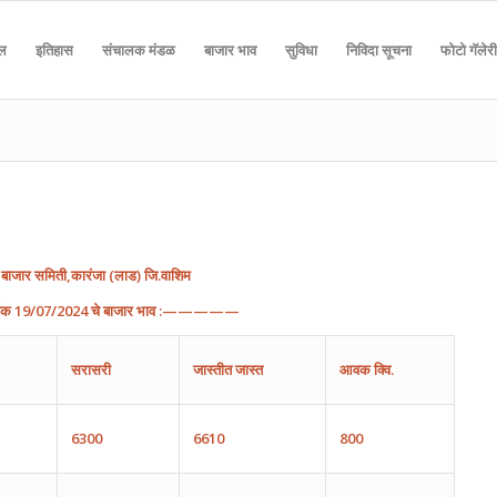
दल
इतिहास
संचालक मंडळ
बाजार भाव
सुविधा
निविदा सूचना
फोटो गॅलेरी
बाजार
समिती
,
कारंजा
(
लाड
)
जि
.
वाशिम
ांक
1
9
/0
7
/202
4
चे
बाजार
भाव
:—————
सरासरी
जास्तीत
जास्त
आवक
क्वि.
6300
6610
800