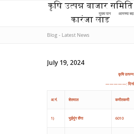
मुख्य पान
आमच्या बद्
Blog - Latest News
July 19, 2024
कृषि
उत्पन्न
—————:
दिन
अ
.
नं
.
शेतमाल
कमीतकमी
1)
भुईमुंग
शेंगा
6010