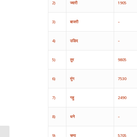
2)
ज्वारी
1905
3)
बाजरी
–
4)
उडिद
–
5)
तुर
9805
6)
मुंग
7530
7)
गहु
2490
8)
धने
–
9)
चणा
5705