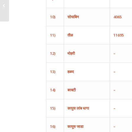
July 18, 2024
10)
सोयाबिन
4065
11)
तीळ
11695
12)
मोहरी
–
13)
हळद
–
14)
बरबटी
–
15)
कापुस
लांब
धागा
–
16)
कापूस
जाडा
–