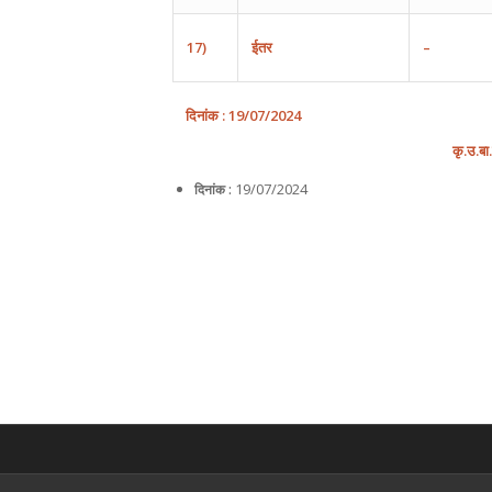
17)
ईतर
–
दिनांक
: 1
9
/
0
7
/202
4
कृ
.
उ
.
बा
.
19/07/2024
दिनांक :