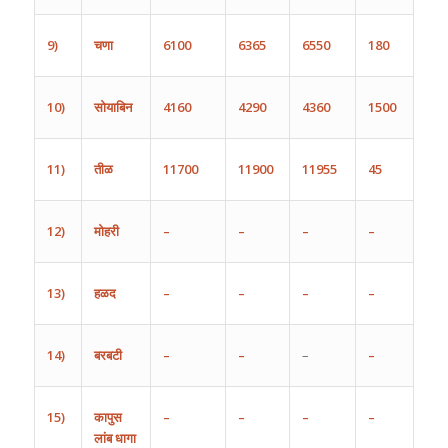
9)
चणा
6100
6365
6550
180
10)
सोयाबिन
4160
4290
4360
1500
11)
तीळ
11700
11900
11955
45
12)
मोहरी
–
–
–
–
13)
हळद
–
–
–
–
14)
बरबटी
–
–
–
–
15)
कापुस
–
–
–
–
लांब
धागा