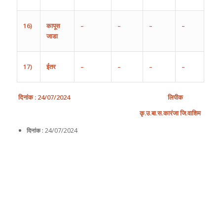
16)
कापूस
–
–
–
–
जाडा
17)
ईतर
–
–
–
–
दिनांक
: 2
4
/
0
7
/202
4
लिपीक
कृ
.
उ
.
बा
.
स
.
कारंजा
जि
.
वाशिम
24/07/2024
दिनांक :