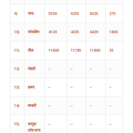
9)
चणा
5530
6255
6325
275
10)
सोयाबिन
4120
4335
4420
1800
11)
तीळ
11600
11785
11800
35
12)
मोहरी
–
–
–
–
13)
हळद
–
–
–
–
14)
बरबटी
–
–
–
–
15)
कापुस
–
–
–
–
लांब
धागा