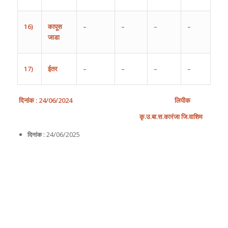
16)
कापूस
–
–
–
–
जाडा
17)
ईतर
–
–
–
–
दिनांक
: 2
4
/
0
6
/202
4
लिपीक
कृ
.
उ
.
बा
.
स
.
कारंजा
जि
.
वाशिम
24/06/2025
दिनांक :