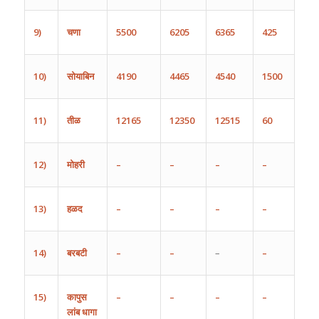
9)
चणा
5500
6205
6365
425
10)
सोयाबिन
4190
4465
4540
1500
11)
तीळ
12165
12350
12515
60
12)
मोहरी
–
–
–
–
13)
हळद
–
–
–
–
14)
बरबटी
–
–
–
–
15)
कापुस
–
–
–
–
लांब
धागा