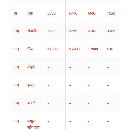
9)
चणा
5550
6440
6605
1050
10)
सोयाबिन
4175
4415
4505
3500
11)
तीळ
11790
12460
12800
630
12)
मोहरी
–
–
–
–
13)
हळद
–
–
–
–
14)
बरबटी
–
–
–
–
15)
कापुस
–
–
–
–
लांब
धागा