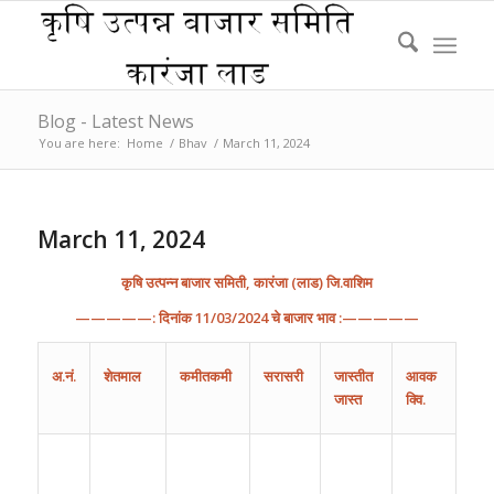
Blog - Latest News
You are here:
Home
/
Bhav
/
March 11, 2024
March 11, 2024
कृषि
उत्पन्न
बाजार
समिती
,
कारंजा
(
लाड
)
जि
.
वाशिम
—————:
दिनांक
11
/0
3
/202
4
चे
बाजार
भाव
:—————
अ
.
नं
.
शेतमाल
कमीतकमी
सरासरी
जास्तीत
आवक
जास्त
क्वि.