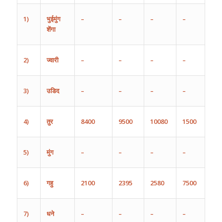
1)
भुईमुंग
–
–
–
–
शेंगा
2)
ज्वारी
–
–
–
–
3)
उडिद
–
–
–
–
4)
तुर
8400
9500
10080
1500
5)
मुंग
–
–
–
–
6)
गहु
2
100
2
395
2580
75
00
7)
धने
–
–
–
–