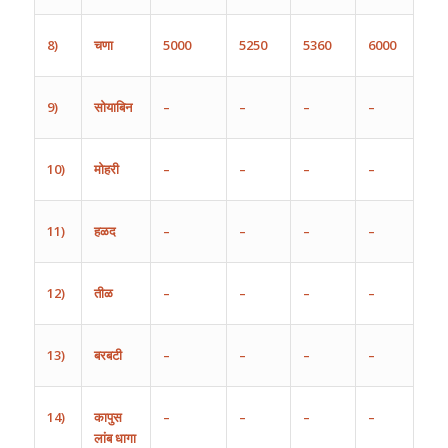
8)
चणा
5000
5250
5360
6000
9)
सोयाबिन
–
–
–
–
10)
मोहरी
–
–
–
–
11)
हळद
–
–
–
–
12)
तीळ
–
–
–
–
13)
बरबटी
–
–
–
–
14)
कापुस
–
–
–
–
लांब
धागा