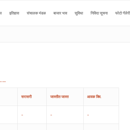
दल
इतिहास
संचालक मंडळ
बाजार भाव
सुविधा
निविदा सूचना
फोटो गॅलेरी
——
सरासरी
जास्तीत
जास्त
आवक
क्वि.
–
–
–