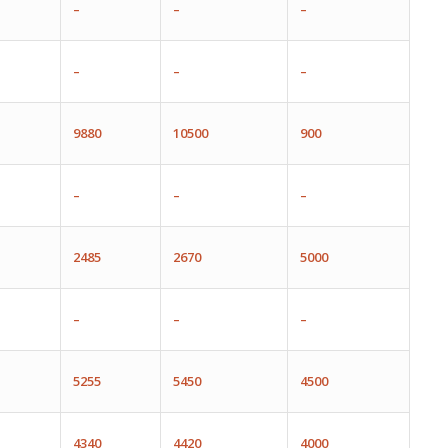
–
–
–
–
–
–
9880
10500
900
–
–
–
2485
2670
5000
–
–
–
5255
5450
4500
4340
4420
4000