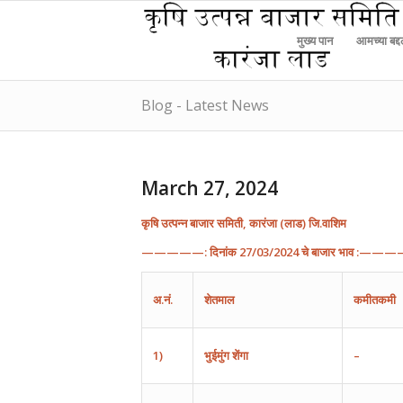
मुख्य पान
आमच्या बद्
Blog - Latest News
March 27, 2024
कृषि
उत्पन्न
बाजार
समिती
,
कारंजा
(
लाड
)
जि
.
वाशिम
—————:
दिनांक
27
/0
3
/202
4
चे
बाजार
भाव
:———
अ
.
नं
.
शेतमाल
कमीतकमी
1)
भुईमुंग
शेंगा
–