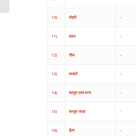
10)
मोहरी
–
11)
हळद
–
12)
तीळ
–
13)
बरबटी
–
14)
कापुस
लांब
धागा
–
15)
कापूस
जाडा
–
16)
ईतर
–