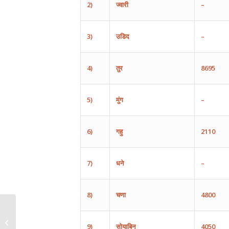
2)
ज्वारी
–
3)
उडिद
–
4)
तुर
8695
5)
मुंग
–
6)
गहु
2110
7)
धने
–
8)
चणा
4800
March 26, 2024
9)
सोयाबिन
4050