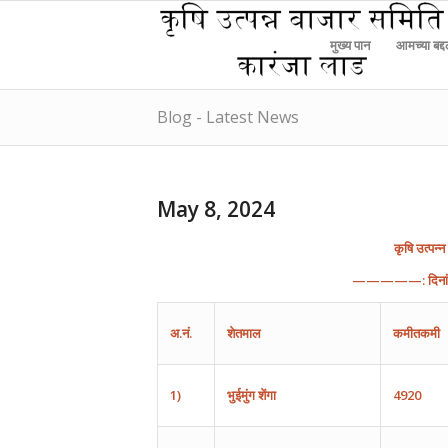
मुख्य पान
आमच्या बद्
Blog - Latest News
May 8, 2024
कृषि
उत्पन्न
—————:
दिन
अ
.
नं
.
शेतमाल
कमीतकमी
1)
भुईमुंग
शेंगा
4920