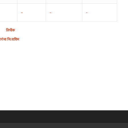
–
–
–
लिपीक
ारंजा
जि
.
वाशिम