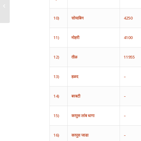
May 7, 2024
10)
सोयाबिन
4250
11)
मोहरी
4100
12)
तीळ
11955
13)
हळद
–
14)
बरबटी
–
15)
कापुस
लांब
धागा
–
16)
कापूस
जाडा
–