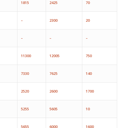
1815
2
425
70
–
2300
20
–
–
–
1
1300
1
2005
750
7330
7625
140
2
520
2
600
17
00
5255
5605
10
5
6
55
600
0
1
6
0
0