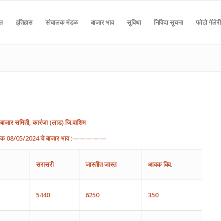
दल
इतिहास
संचालक मंडळ
बाजार भाव
सुविधा
निविदा सूचना
फोटो गॅलेरी
बाजार
समिती
,
कारंजा
(
लाड
)
जि
.
वाशिम
ांक
08
/0
5
/202
4
चे
बाजार
भाव
:—————
सरासरी
जास्तीत
जास्त
आवक
क्वि.
5440
6250
350