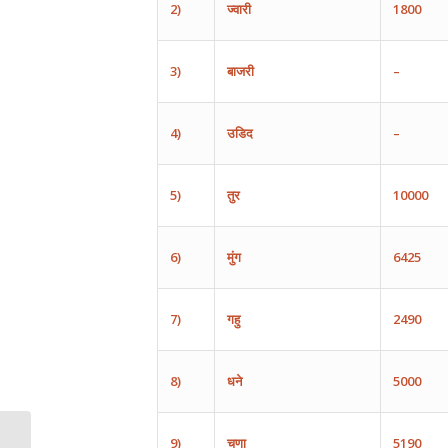
2)
ज्वारी
1
80
0
3)
बाजरी
–
4)
उडिद
–
5)
तुर
10000
6)
मुंग
6425
7)
गहु
2
490
8)
धने
5000
9)
चणा
519
0